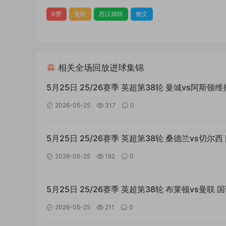
B费
曼联
西汉姆联
鲍文
相关全场回放进球集锦
5月25日 25/26赛季 英超第38轮 曼城vs阿斯顿维
语MP4全场回放
2026-05-25
317
0
5月25日 25/26赛季 英超第38轮 桑德兰vs切尔西
MP4全场回放
2026-05-25
182
0
5月25日 25/26赛季 英超第38轮 布莱顿vs曼联 
MP4全场回放
2026-05-25
211
0