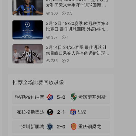
麦孔国际米兰生涯全进球回顾 外
语MP4高清精华集锦
366
0.5
3月12日 19/20赛季 欧冠联赛第3
比赛日 最佳进球回顾 外语MP4高
清精华集锦
357
1
3月14日 24/25赛季 最佳进球 让
您目瞪口呆令人兴奋的远射进球
外语MP4高清精华集锦
735
2
推荐全场比赛回放录像
萨格勒布迪纳摩
5-0
考诺萨基列斯
布拉格斯巴达
2-1
里昂
深圳新鹏城
2-0
重庆铜梁龙