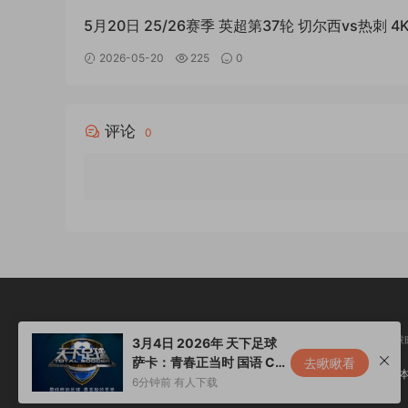
5月20日 25/26赛季 英超第37轮 切尔西vs热刺 4
语高清全场回放
2026-05-20
225
0
评论
0
进球
3月4日 2026年 天下足球
萨卡：青春正当时 国语 CC
去瞅瞅看
标签归档页
新手帮助
赞助
TV5 MP4视频录像精华集
6分钟前 有人下载
锦