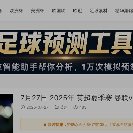
杯
欧洲杯
美洲杯
欧国联
欧冠
足球素材
精华集锦
7月27日 2025年 英超夏季赛 曼
2025-07-27
英超
483
🔥 限时优惠：
赞助永久会员仅需138元！立享全站资