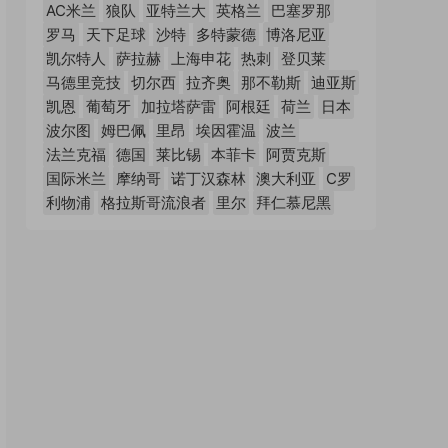
AC米兰
狼队
亚特兰大
英格兰
巴塞罗那
罗马
天下足球
沙特
多特蒙德
博洛尼亚
凯尔特人
萨拉赫
上海申花
热刺
登贝莱
马德里竞技
切尔西
拉齐奥
那不勒斯
迪亚斯
凯恩
葡萄牙
加拉塔萨雷
阿根廷
荷兰
日本
波尔图
姆巴佩
里昂
埃因霍温
波兰
法兰克福
德国
莱比锡
本菲卡
阿贾克斯
国际米兰
摩纳哥
诺丁汉森林
澳大利亚
C罗
利物浦
格拉斯哥流浪者
里尔
拜仁慕尼黑