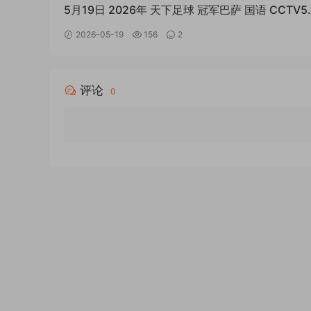
5月19日 2026年 天下足球 冠军巴萨 国语 CCTV5
MP4视频录像精华集锦
2026-05-19
156
2
评论
0