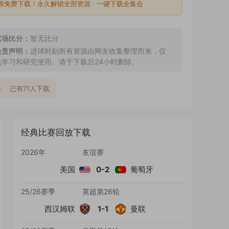
源免费下载！永久解锁全部资源 · 一键下载全集合
完场比分：
暂无比分
免责声明：
进球时刻所有资源由网友收集整理而来，仅
供学习和研究使用。请于下载后24小时删除。
录
已有71人下载
经典比赛回放下载
2026年
友谊赛
美国
0-2
葡萄牙
25/26赛季
英超第26轮
西汉姆联
1-1
曼联