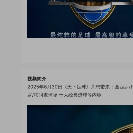
视频简介
2025年6月30日《天下足球》为您带来：圣西罗
罗/梅阿查球场·十大经典进球等内容。