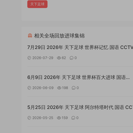
天下足球
相关全场回放进球集锦
7月29日 2026年 天下足球 世界杯记忆 国语 CCT
MP4视频录像精华集锦
2026-07-29
62
0
6月9日 2026年 天下足球 世界杯百大进球 国语
CCTV5 MP4视频录像精华集锦
2026-06-09
198
0
5月25日 2026年 天下足球 阿尔特塔时代 国语 CC
MP4视频录像精华集锦
2026-05-25
159
0