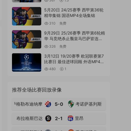
367
1.5
5月20日 24/25赛季 西甲第36轮
精华集锦 国语MP4全场集锦
310
免费
9月29日 25/26赛季 西甲第6轮精
华 马竞绝杀止颓皇马巴萨皆连胜
国语MP4精华集锦
326
免费
3月12日 19/20赛季 欧冠联赛第7
比赛日 最佳进球回顾 外语MP4高
清精华集锦
480
1
推荐全场比赛回放录像
萨格勒布迪纳摩
5-0
考诺萨基列斯
布拉格斯巴达
2-1
里昂