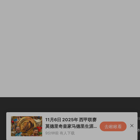
进球
11月6日 2025年 西甲联赛
莫德里奇皇家马德里生涯全
去瞅瞅看
标签归档页
新手帮助
赞助
进球回顾 外语MP4高清足
9分钟前 有人下载
球素材