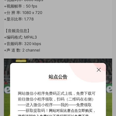
+视频帧率：50 fps
+分 辨 率: 1080 x 720
+显示比率: 1.778
【音频流信息】
+编码格式: MPAL3
+音频码率: 320 kbps
+声 道 数: 2 channel
站点公告
网站微信小程序免费码正式上线，免费下载可
前往微信小程序领取，扫码（二维码在右侧）
——进入微信小程序——我的——免费领取
——获取提取码！
网站对应比赛点击立即购买，