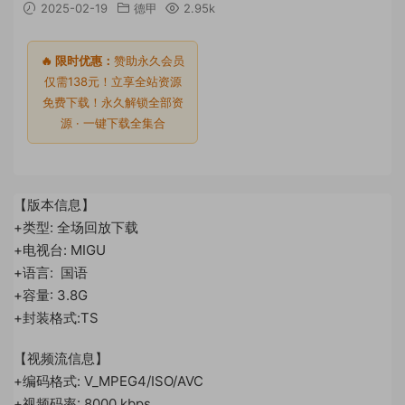
2025-02-19
德甲
2.95k
🔥 限时优惠：
赞助永久会员
仅需138元！立享全站资源
免费下载！永久解锁全部资
源 · 一键下载全集合
【版本信息】
+类型: 全场回放下载
+电视台: MIGU
+语言: 国语
+容量: 3.8G
+封装格式:TS
【视频流信息】
+编码格式: V_MPEG4/ISO/AVC
+视频码率: 8000 kbps