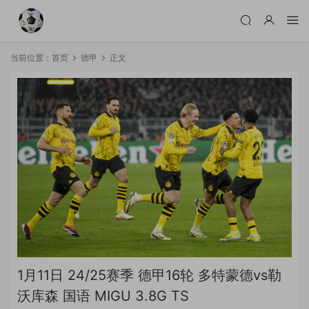
当前位置：
首页
德甲
正文
1月11日 24/25赛季 德甲16轮 多特蒙德vs勒
沃库森 国语 MIGU 3.8G TS