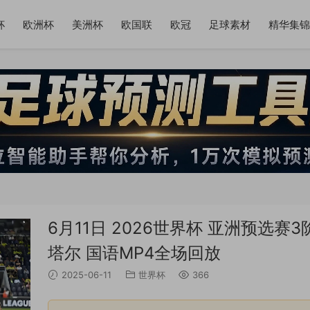
杯
欧洲杯
美洲杯
欧国联
欧冠
足球素材
精华集锦
6月11日 2026世界杯 亚洲预选赛
塔尔 国语MP4全场回放
2025-06-11
世界杯
366