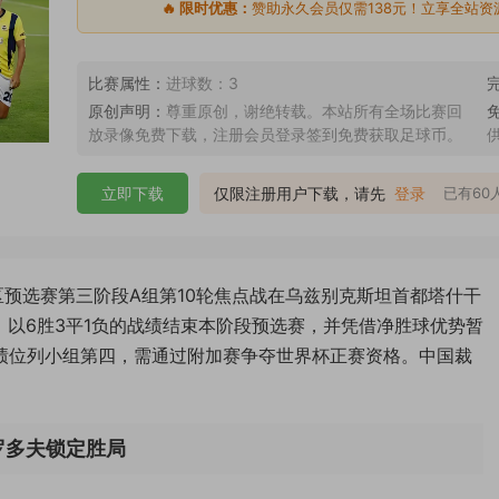
🔥 限时优惠：
赞助永久会员仅需138元！立享全站资
比赛属性：
进球数：3
原创声明：
尊重原创，谢绝转载。本站所有全场比赛回
放录像免费下载，注册会员登录签到免费获取足球币。
立即下载
仅限注册用户下载，请先
登录
已有60
亚洲区预选赛第三阶段A组第10轮焦点战在乌兹别克斯坦首都塔什干
，以6胜3平1负的战绩结束本阶段预选赛，并凭借净胜球优势暂
成绩位列小组第四，需通过附加赛争夺世界杯正赛资格。中国裁
罗多夫锁定胜局