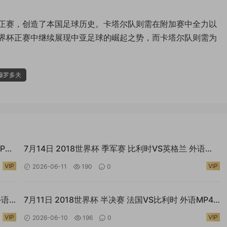
正赛，创造了本国足球历史。卡塔尔队则需在附加赛中全力以
界杯正赛中继续展现中亚足球的崛起之势，而卡塔尔队则需为
穆罗多夫
P4
7月14日 2018世界杯 季军赛 比利时VS英格兰 外语
MP4全场回放
VIP
VIP
2026-06-11
190
0
外语
7月11日 2018世界杯 半决赛 法国VS比利时 外语MP4
全场回放
VIP
VIP
2026-06-10
196
0