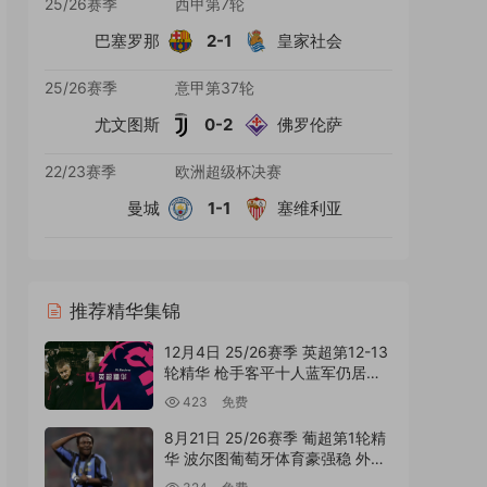
25/26赛季
西甲第7轮
巴塞罗那
2-1
皇家社会
25/26赛季
意甲第37轮
尤文图斯
0-2
佛罗伦萨
22/23赛季
欧洲超级杯决赛
曼城
1-1
塞维利亚
推荐精华集锦
12月4日 25/26赛季 英超第12-13
轮精华 枪手客平十人蓝军仍居榜
首 国语MP4精华集锦
423
免费
8月21日 25/26赛季 葡超第1轮精
华 波尔图葡萄牙体育豪强稳 外语
MP4精华集锦