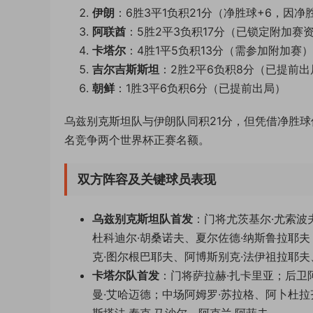
伊朗
：6胜3平1负积21分（净胜球+6，因
阿联酋
：5胜2平3负积17分（已锁定附加赛
卡塔尔
：4胜1平5负积13分（需参加附加赛）
吉尔吉斯斯坦
：2胜2平6负积8分（已提前出
朝鲜
：1胜3平6负积6分（已提前出局）
乌兹别克斯坦队与伊朗队同积21分，但凭借净胜
名竞争两个世界杯正赛名额。
双方阵容及关键球员表现
乌兹别克斯坦队首发
：门将尤茨基尔·尤索波
杜科迪尔·胡桑诺夫、夏尔佐德·纳斯鲁拉耶夫
克·图尔根巴耶夫、阿博斯别克·法伊祖拉耶夫
卡塔尔队首发
：门将萨拉赫·扎卡里亚；后卫
曼·艾哈迈德；中场阿姆罗·苏拉格、阿卜杜拉
斯塔法·泰克·马沙尔、阿克兰·阿菲夫。