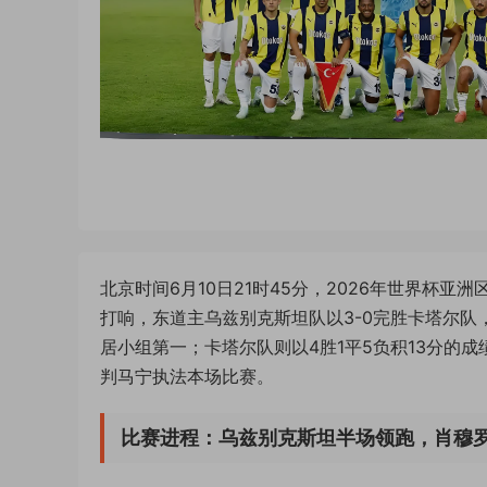
北京时间6月10日21时45分，2026年世界杯
打响，东道主乌兹别克斯坦队以3-0完胜卡塔尔队
居小组第一；卡塔尔队则以4胜1平5负积13分的
判马宁执法本场比赛。
比赛进程：乌兹别克斯坦半场领跑，肖穆