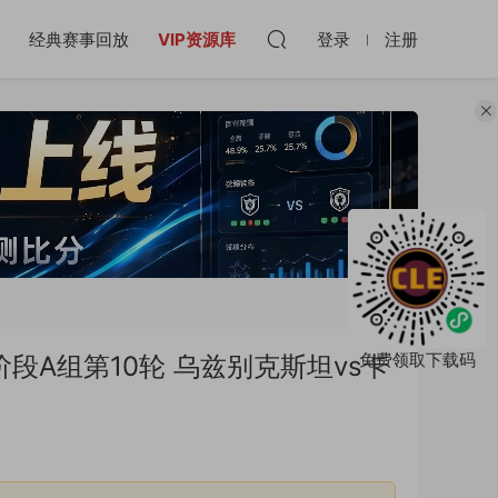
经典赛事回放
VIP资源库
登录
注册
免费领取下载码
3阶段A组第10轮 乌兹别克斯坦vs卡