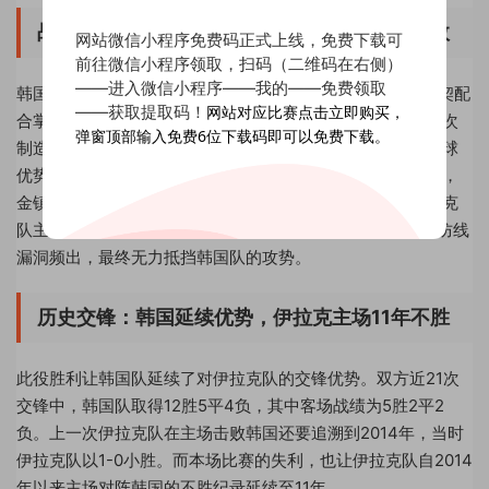
战术分析：韩国控球制胜，伊拉克防守反击失效
网站微信小程序免费码正式上线，免费下载可
前往微信小程序领取，扫码（二维码在右侧）
——进入微信小程序——我的——免费领取
韩国队主帅洪明甫排出4-2-3-1阵型，依靠中前场球员的默契配
——获取提取码！
网站对应比赛点击立即购买，
合掌控比赛节奏。李刚仁、黄喜灿和李在成组成的攻击线多次
弹窗顶部输入免费6位下载码即可以免费下载。
制造威胁，而黄仁范和朴镕宇的中场调度则确保了球队的控球
优势。全场比赛中，韩国队通过角球战术制造多次射门机会，
金镇圭和吴贤揆的进球均源于定位球进攻。相比之下，伊拉克
队主帅塔拉吉奇虽排出5-4-1铁桶阵，但少打一人的情况下防线
漏洞频出，最终无力抵挡韩国队的攻势。
历史交锋：韩国延续优势，伊拉克主场11年不胜
此役胜利让韩国队延续了对伊拉克队的交锋优势。双方近21次
交锋中，韩国队取得12胜5平4负，其中客场战绩为5胜2平2
负。上一次伊拉克队在主场击败韩国还要追溯到2014年，当时
伊拉克队以1-0小胜。而本场比赛的失利，也让伊拉克队自2014
年以来主场对阵韩国的不胜纪录延续至11年。