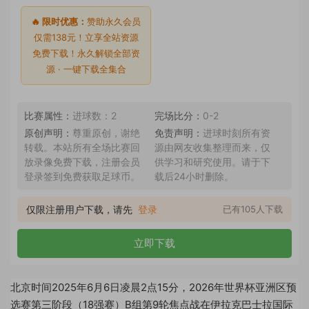
🔥 限时优惠：
赞助永久会员
仅需138元！立享全站资源
免费下载！永久解锁全部资
源 · 一键下载全集合
比赛属性：
进球数：2
完场比分：
0-2
原创声明：
尊重原创，谢绝
免责声明：
进球时刻所有资
转载。本站所有全场比赛回
源由网友收集整理而来，仅
放录像免费下载，注册会员
供学习和研究使用。请于下
登录签到免费获取足球币。
载后24小时删除。
仅限注册用户下载，请先
登录
已有105人下载
立即下载
北京时间2025年6月6日凌晨2点15分，2026年世界杯亚洲区预
选赛第三阶段（18强赛）B组第9轮焦点战在伊拉克巴士拉国际