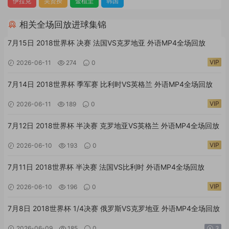
伊拉克
吴贤揆
金植圭
韩国
相关全场回放进球集锦
7月15日 2018世界杯 决赛 法国VS克罗地亚 外语MP4全场回放
VIP
2026-06-11
274
0
7月14日 2018世界杯 季军赛 比利时VS英格兰 外语MP4全场回放
VIP
2026-06-11
189
0
7月12日 2018世界杯 半决赛 克罗地亚VS英格兰 外语MP4全场回放
VIP
2026-06-10
193
0
7月11日 2018世界杯 半决赛 法国VS比利时 外语MP4全场回放
VIP
2026-06-10
196
0
7月8日 2018世界杯 1/4决赛 俄罗斯VS克罗地亚 外语MP4全场回放
2026-06-09
185
0
3