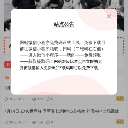
站点公告
网站微信小程序免费码正式上线，免费下载可
1
此内容查看价格为
足球币，请先
登录
前往微信小程序领取，扫码（二维码在右侧）
——进入微信小程序——我的——免费领取
——获取提取码！
网站对应比赛点击立即购买，
巴西
西班牙
弹窗顶部输入免费6位下载码即可以免费下载。
相关全场回放进球集锦
7月15日 2018世界杯 决赛 法国VS克罗地亚 外语MP4全场回放
VIP
2026-06-11
272
0
7月14日 2018世界杯 季军赛 比利时VS英格兰 外语MP4全场回放
VIP
2026-06-11
189
0