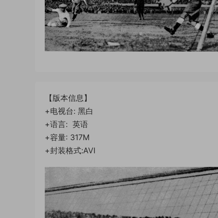
【版本信息】
+电视台: 黑白
+语言: 英语
+容量: 317M
+封装格式:AVI