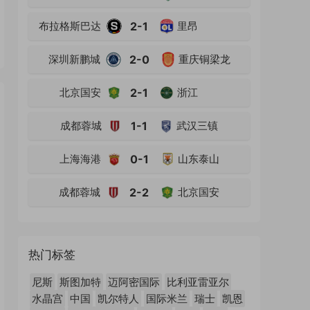
布拉格斯巴达
2-1
里昂
深圳新鹏城
2-0
重庆铜梁龙
北京国安
2-1
浙江
成都蓉城
1-1
武汉三镇
上海海港
0-1
山东泰山
成都蓉城
2-2
北京国安
热门标签
尼斯
斯图加特
迈阿密国际
比利亚雷亚尔
水晶宫
中国
凯尔特人
国际米兰
瑞士
凯恩