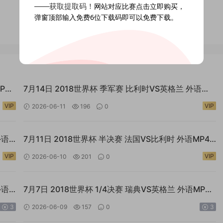
——获取提取码！
网站对应比赛点击立即购买，
弹窗顶部输入免费6位下载码即可以免费下载。
P4
7月14日 2018世界杯 季军赛 比利时VS英格兰 外语
MP4全场回放
VIP
VIP
2026-06-11
196
0
外语
7月11日 2018世界杯 半决赛 法国VS比利时 外语MP4
全场回放
VIP
VIP
2026-06-10
201
0
外语
7月7日 2018世界杯 1/4决赛 瑞典VS英格兰 外语MP4
全场回放
3
2026-06-09
157
0
3