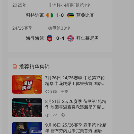
2025年
非洲杯小组赛F组第1轮
科特迪瓦
1-0
莫桑比克
24/25赛季
德甲第30轮
海登海姆
0-4
拜仁慕尼黑
推荐精华集锦
7月26日 24/25赛季 中超第17轮
精华 申花踢爆工体登榜首 国语
MP4精华集锦
385
免费
8月21日 25/26赛季 荷甲第1轮精
华 埃因霍温豪强竞逐新星闪耀 外
语MP4精华集锦
322
1
9月16日 25/26赛季 意甲第1轮精
华 德布劳内迎来完美首秀 国语