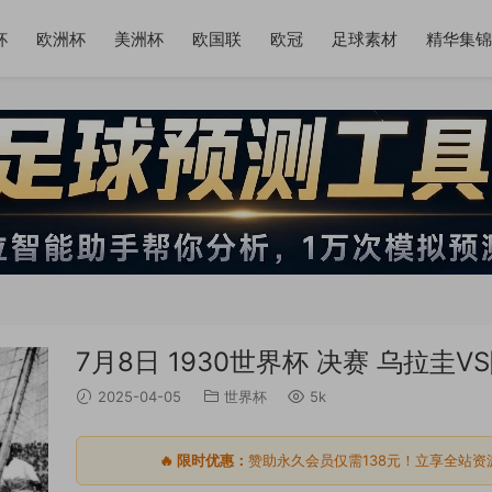
杯
欧洲杯
美洲杯
欧国联
欧冠
足球素材
精华集锦
7月8日 1930世界杯 决赛 乌拉圭V
2025-04-05
世界杯
5k
🔥 限时优惠：
赞助永久会员仅需138元！立享全站资