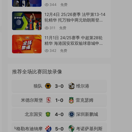
MP4精华集锦
344
免费
12月4日 25/26赛季 法甲第13-14
轮精华 托万独中两元助朗斯登顶
积分榜 国语MP4精华集锦
311
免费
11月1日 24/25赛季 中超第28轮
精华 海港国安双双输球蓉城申花
纷纷战平 国语MP4精华集锦
342
免费
推荐全场比赛回放录像
狼队
3-0
维尔港
米德尔斯堡
1-0
雷克瑟姆
北京国安
4-0
深圳新鹏城
萨格勒布迪纳摩
5-0
考诺萨基列斯