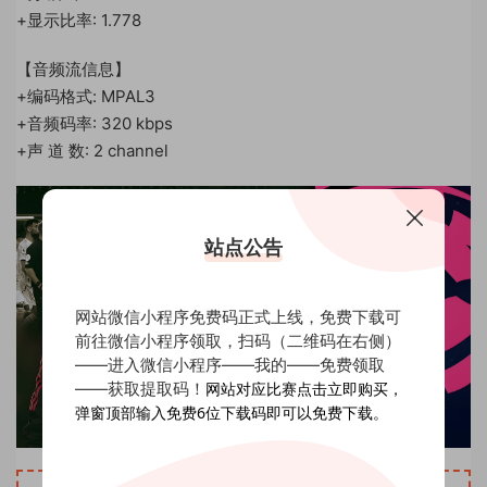
+显示比率: 1.778
【音频流信息】
+编码格式: MPAL3
+音频码率: 320 kbps
+声 道 数: 2 channel
站点公告
网站微信小程序免费码正式上线，免费下载可
前往微信小程序领取，扫码（二维码在右侧）
——进入微信小程序——我的——免费领取
——获取提取码！
网站对应比赛点击立即购买，
弹窗顶部输入免费6位下载码即可以免费下载。