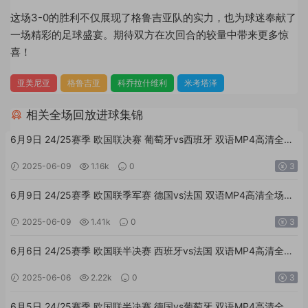
这场3-0的胜利不仅展现了格鲁吉亚队的实力，也为球迷奉献了
一场精彩的足球盛宴。期待双方在次回合的较量中带来更多惊
喜！
亚美尼亚
格鲁吉亚
科乔拉什维利
米考塔泽
相关全场回放进球集锦
6月9日 24/25赛季 欧国联决赛 葡萄牙vs西班牙 双语MP4高清全场
回放
2025-06-09
1.16k
0
3
6月9日 24/25赛季 欧国联季军赛 德国vs法国 双语MP4高清全场回
放
2025-06-09
1.41k
0
3
6月6日 24/25赛季 欧国联半决赛 西班牙vs法国 双语MP4高清全场
回放
2025-06-06
2.22k
0
3
6月5日 24/25赛季 欧国联半决赛 德国vs葡萄牙 双语MP4高清全场