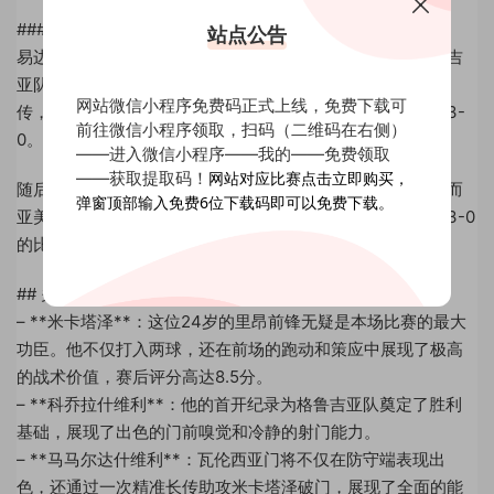
### 下半场：米卡塔泽梅开二度，锁定胜局
站点公告
易边再战，亚美尼亚队试图通过调整战术挽回局面，但格鲁吉
亚队的防守稳固，反击犀利。第59分钟，查克维塔泽送出妙
网站微信小程序免费码正式上线，免费下载可
传，米考塔泽再次抓住机会，完成梅开二度，将比分锁定为3-
前往微信小程序领取，扫码（二维码在右侧）
0。这一进球彻底击碎了亚美尼亚队的反扑希望。
——进入微信小程序——我的——免费领取
——获取提取码！
网站对应比赛点击立即购买，
随后的比赛中，格鲁吉亚队继续通过控球和反击制造威胁，而
弹窗顶部输入免费6位下载码即可以免费下载。
亚美尼亚队则始终未能找到破门良机。最终，格鲁吉亚队以3-0
的比分完胜对手，占得晋级先机。
## 关键球员：米卡塔泽闪耀全场
– **米卡塔泽**：这位24岁的里昂前锋无疑是本场比赛的最大
功臣。他不仅打入两球，还在前场的跑动和策应中展现了极高
的战术价值，赛后评分高达8.5分。
– **科乔拉什维利**：他的首开纪录为格鲁吉亚队奠定了胜利
基础，展现了出色的门前嗅觉和冷静的射门能力。
– **马马尔达什维利**：瓦伦西亚门将不仅在防守端表现出
色，还通过一次精准长传助攻米卡塔泽破门，展现了全面的能