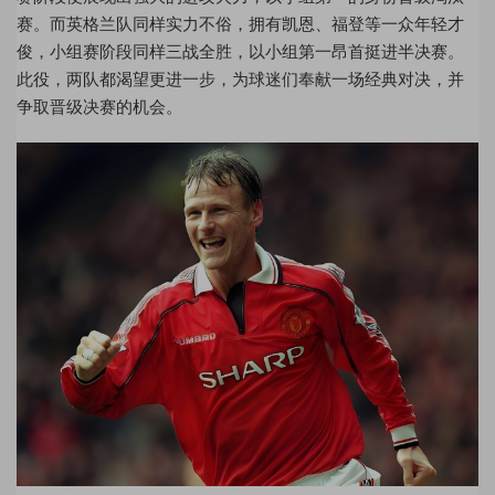
赛。而英格兰队同样实力不俗，拥有凯恩、福登等一众年轻才
俊，小组赛阶段同样三战全胜，以小组第一昂首挺进半决赛。
此役，两队都渴望更进一步，为球迷们奉献一场经典对决，并
争取晋级决赛的机会。