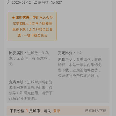
2025-03-12
欧洲杯
527
🔥 限时优惠：
赞助永久会员
仅需138元！立享全站资源
免费下载！永久解锁全部资
源 · 一键下载全集合
比赛属性：
进球数：3 乌
完场比分：
1-2
龙：无 点球：有 任意球：
原创声明：
尊重原创，谢绝
无
转载。本站一年以内集锦免
费下载，过期视频将收费，
登录签到免费获取足球币。
免责声明：
进球时刻所有资
源由网友收集整理而来，仅
供学习和研究使用。请于下
载后24小时删除。
1
下载价格
足球币，请先
登录
已有94人下载