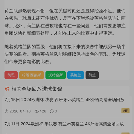
荷兰队虽然表现不俗，但在关键时刻还是显得经验不足。他们
在领先一球后未能守住优势，反而在下半场被英格兰队连进两
球。此外，荷兰队在进攻端也存在一些问题，他们需要更加注
重团队协作和细节处理，才能在未来的比赛中走得更远。
随着英格兰队的晋级，他们将在接下来的决赛中迎战另一场半
决赛的胜者。期待英格兰队能够继续保持出色的表现，为球迷
们带来更多精彩的比赛。
凯恩
哈维·西蒙斯
沃特金斯
英格兰
荷兰
相关全场回放进球集锦
7月15日 2024欧洲杯 决赛 西班牙vs英格兰 4K外语高清全场回放
VIP
2026-04-10
426
0
7月11日 2024欧洲杯 半决赛 荷兰vs英格兰 4K外语高清全场回放