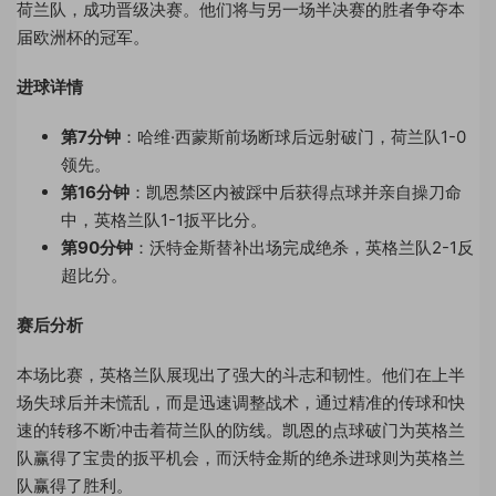
荷兰队，成功晋级决赛。他们将与另一场半决赛的胜者争夺本
届欧洲杯的冠军。
进球详情
第7分钟
：哈维·西蒙斯前场断球后远射破门，荷兰队1-0
领先。
第16分钟
：凯恩禁区内被踩中后获得点球并亲自操刀命
中，英格兰队1-1扳平比分。
第90分钟
：沃特金斯替补出场完成绝杀，英格兰队2-1反
超比分。
赛后分析
本场比赛，英格兰队展现出了强大的斗志和韧性。他们在上半
场失球后并未慌乱，而是迅速调整战术，通过精准的传球和快
速的转移不断冲击着荷兰队的防线。凯恩的点球破门为英格兰
队赢得了宝贵的扳平机会，而沃特金斯的绝杀进球则为英格兰
队赢得了胜利。