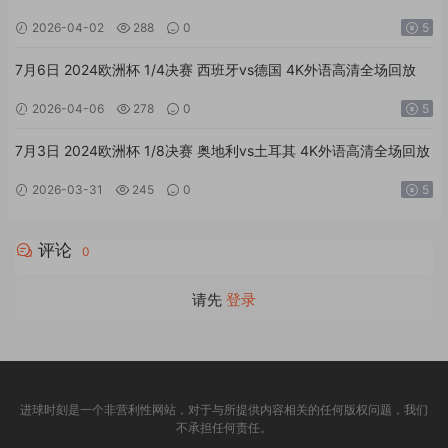
2026-04-02
288
0
5
7月6日 2024欧洲杯 1/4决赛 西班牙vs德国 4K外语高清全场回放
2026-04-06
278
0
5
7月3日 2024欧洲杯 1/8决赛 奥地利vs土耳其 4K外语高清全场回放
2026-03-31
245
0
5
评论
0
请先
登录
进球时刻是一个非营利性网站，对于与所提供内容相关的任何版权问题，我们
不承担任何责任。