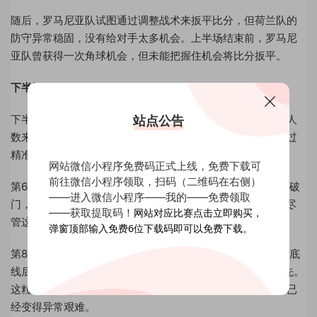
随后，罗马尼亚队试图通过调整战术来扳平比分，但荷兰队的
防守异常稳固，没有给对手太多机会。上半场结束前，罗马尼
亚队曾获得一次角球机会，但未能把握住机会将比分扳平。
下半场
下半场开始后，罗马尼亚队加强了攻势，试图通过增加进攻人
站点公告
数来寻找破门良机。然而，荷兰队的防守依然稳健，他们通过
精准的拦截和抢断，不断化解罗马尼亚队的威胁进攻。
网站微信小程序免费码正式上线，免费下载可
前往微信小程序领取，扫码（二维码在右侧）
第63分钟，荷兰队险些扩大领先优势。加克波在禁区内抢射破
——进入微信小程序——我的——免费领取
门，但主裁判在听取VAR意见后判定越位在先，进球无效。尽
——获取提取码！
网站对应比赛点击立即购买，
管这次进攻未能转化为进球，但荷兰队的攻势依然猛烈。
弹窗顶部输入免费6位下载码即可以免费下载。
第83分钟，荷兰队终于再次取得进球。加克波在底线附近溜底
线后，倒三角回传门前，马伦轻松推射破门，荷兰队2-0领先。
这粒进球彻底杀死了比赛的悬念，罗马尼亚队想要扳平比分已
经变得异常艰难。