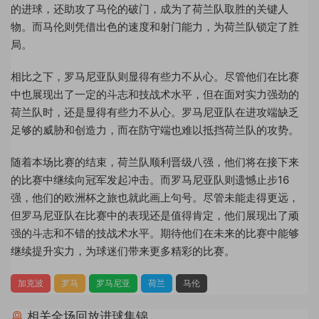
的进球，还助攻了马伦的破门，成为了荷兰队取胜的关键人
物。而马伦则凭借出色的速度和射门能力，为荷兰队锁定了胜
局。
相比之下，罗马尼亚队则显得有些力不从心。尽管他们在比赛
中也展现出了一定的斗志和技战术水平，但在面对实力强劲的
荷兰队时，还是显得有些力不从心。罗马尼亚队在进攻端缺乏
足够的威胁和创造力，而在防守端也难以抵挡荷兰队的攻势。
随着本场比赛的结束，荷兰队顺利晋级八强，他们将在接下来
的比赛中继续向冠军发起冲击。而罗马尼亚队则遗憾止步16
强，他们的欧洲杯之旅也就此画上句号。尽管未能走得更远，
但罗马尼亚队在比赛中的表现还是值得肯定，他们展现出了顽
强的斗志和不错的技战术水平。期待他们在未来的比赛中能够
继续提升实力，为球迷们带来更多精彩的比赛。
加克波
罗马
罗马尼亚
荷兰
马伦
相关全场回放进球集锦