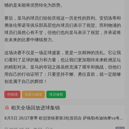
憾的是未能将优势转化为胜势。
赛后，皇马的球员们纷纷庆祝这一历史性的胜利。安切洛蒂和
弗洛伦蒂诺等俱乐部高层也向球员们表示了祝贺。而利物浦的
球员们虽然心有不甘，但他们也向皇马表示了祝贺，并承诺将
在未来的比赛中继续努力。
这场决赛不仅是一场足球盛宴，更是一次精神的洗礼。它让我
们看到了足球的魅力和力量，也让我们更加期待未来欧洲足坛
的精彩对决。皇马的夺冠之路虽然充满了艰辛和挑战，但他们
用自己的行动证明了：只要坚持不懈、勇往直前，就一定能够
创造属于自己的辉煌！
利物浦
皇家马德里
维尼修斯
相关全场回放进球集锦
8月5日 26/27赛季 欧冠资格赛第3轮首回合 萨格勒布迪纳摩vs考诺
萨基列斯 外语高清全场回放