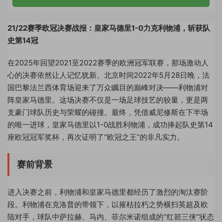
21/22赛季欧冠决赛战报：皇家马德里1-0力克利物浦，斩获队
史第14冠
在2025年回望2021至2022赛季的欧洲冠军联赛，那场激动人
心的决赛依然让人记忆犹新。北京时间2022年5月28日晚，法
国巴黎法兰西体育场迎来了万众瞩目的巅峰对决——利物浦对
阵皇家马德里。这场决赛不仅是一场足球技艺的较量，更是两
支豪门球队历史与荣耀的碰撞。最终，凭借威尼修斯在下半场
的唯一进球，皇家马德里以1-0战胜利物浦，成功捧起队史第14
座欧冠冠军奖杯，再次证明了“欧冠之王”的非凡实力。
赛前背景
进入决赛之前，利物浦和皇家马德里都经历了激烈的淘汰赛阶
段。利物浦在克洛普的带领下，以摧枯拉朽之势横扫英超及欧
陆对手，球队中萨拉赫、马内、菲尔米诺组成的“红箭三侠”状态