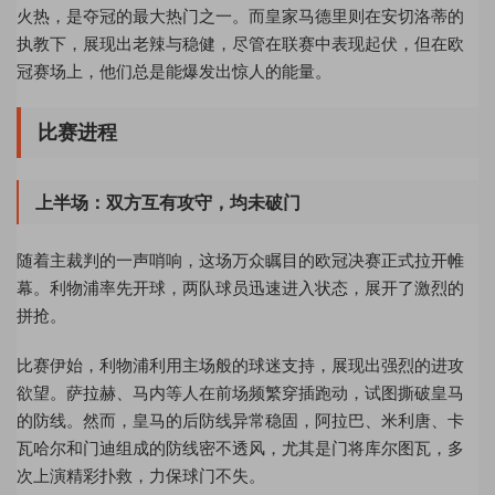
火热，是夺冠的最大热门之一。而皇家马德里则在安切洛蒂的
执教下，展现出老辣与稳健，尽管在联赛中表现起伏，但在欧
冠赛场上，他们总是能爆发出惊人的能量。
比赛进程
上半场：双方互有攻守，均未破门
随着主裁判的一声哨响，这场万众瞩目的欧冠决赛正式拉开帷
幕。利物浦率先开球，两队球员迅速进入状态，展开了激烈的
拼抢。
比赛伊始，利物浦利用主场般的球迷支持，展现出强烈的进攻
欲望。萨拉赫、马内等人在前场频繁穿插跑动，试图撕破皇马
的防线。然而，皇马的后防线异常稳固，阿拉巴、米利唐、卡
瓦哈尔和门迪组成的防线密不透风，尤其是门将库尔图瓦，多
次上演精彩扑救，力保球门不失。