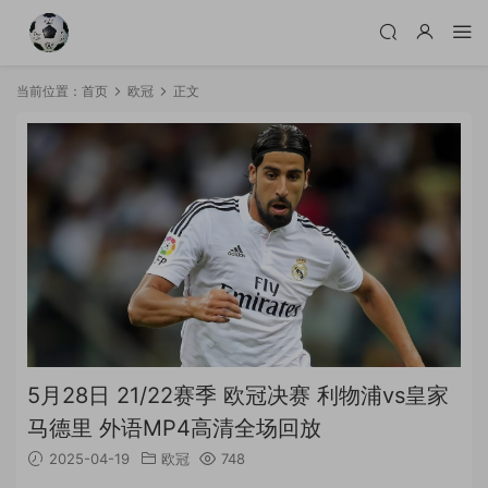
当前位置：
首页
欧冠
正文
5月28日 21/22赛季 欧冠决赛 利物浦vs皇家
马德里 外语MP4高清全场回放
2025-04-19
欧冠
748