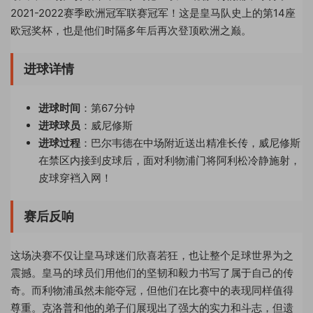
2021-2022赛季欧洲冠军联赛冠军！这是皇马队史上的第14座
欧冠奖杯，也是他们时隔多年后再次登顶欧洲之巅。
进球详情
进球时间
：第67分钟
进球球员
：威尼修斯
进球过程
：巴尔韦德在中场附近送出精准长传，威尼修斯
在禁区内接到皮球后，面对利物浦门将阿利松冷静施射，
皮球穿裆入网！
赛后反响
这场决赛不仅让皇马球迷们欣喜若狂，也让整个足球世界为之
震撼。皇马的球员们用他们的坚韧和毅力书写了属于自己的传
奇。而利物浦虽然未能夺冠，但他们在比赛中的表现同样值得
尊重。克洛普和他的弟子们展现出了强大的实力和斗志，但遗