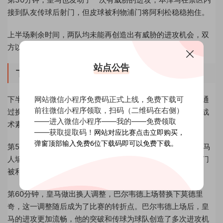
接到队友传球后射门，但皮球被利物浦门将阿利松稳稳抱住。
上半场剩余时间，两队均未能再创造出有威胁的进攻机会，双
方以0-0进入中场休息。
站点公告
下半场：威尼修斯一剑封喉，皇马夺冠
网站微信小程序免费码正式上线，免费下载可
下半场开始后，双方依然保持着高强度的对抗。利物浦试图通
前往微信小程序领取，扫码（二维码在右侧）
过换人调整来改变场上局势，但皇马球员们展现出了极高的战
——进入微信小程序——我的——免费领取
术素养和体能储备，始终保持着对比赛的掌控。
——获取提取码！
网站对应比赛点击立即购买，
弹窗顶部输入免费6位下载码即可以免费下载。
第50分钟，利物浦再次获得任意球机会，蒂亚戈的射门被皇马
人墙挡出。随后，皇马也发动了一次反击，但维尼修斯的射门
被利物浦后卫挡出。
第60分钟，皇马做出换人调整，巴尔韦德上场替换下莫德里
奇，这一调整随后成为了比赛的转折点。巴尔韦德上场后，皇
马的进攻更加流畅，他的突破和传球为球队创造了多次进攻机