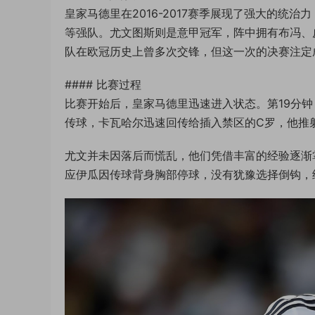
皇家马德里在2016-2017赛季展现了强大的统
等强队。尤文图斯则是意甲冠军，阵中拥有布冯、
队在欧冠历史上曾多次交锋，但这一次的决赛注定
#### 比赛过程
比赛开始后，皇家马德里迅速进入状态。第19分
传球，卡瓦哈尔迅速回传给插入禁区的C罗，他推射
尤文并未因落后而慌乱，他们凭借丰富的经验逐渐
应伊瓜因传球背身胸部停球，没有犹豫选择倒钩，纳