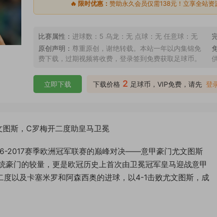
🔥 限时优惠：
赞助永久会员仅需138元！立享全站资
比赛属性：
进球数：5 乌龙：无 点球：无 任意球：无
原创声明：
尊重原创，谢绝转载。本站一年以内集锦免
费下载，过期视频将收费，登录签到免费获取足球币。
2
立即下载
下载价格
足球币，VIP免费，请先
登
-1尤文图斯，C罗梅开二度助皇马卫冕
16-2017赛季欧洲冠军联赛的巅峰对决——意甲豪门尤文图斯
统豪门的较量，更是欧冠历史上首次由卫冕冠军皇马迎战意甲
度以及卡塞米罗和阿森西奥的进球，以4-1击败尤文图斯，成