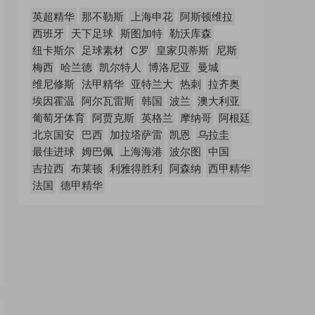
英超精华
那不勒斯
上海申花
阿斯顿维拉
西班牙
天下足球
斯图加特
勒沃库森
纽卡斯尔
足球素材
C罗
皇家贝蒂斯
尼斯
梅西
哈兰德
凯尔特人
博洛尼亚
曼城
维尼修斯
法甲精华
亚特兰大
热刺
拉齐奥
埃因霍温
阿尔瓦雷斯
韩国
波兰
澳大利亚
葡萄牙体育
阿贾克斯
英格兰
摩纳哥
阿根廷
北京国安
巴西
加拉塔萨雷
凯恩
乌拉圭
最佳进球
姆巴佩
上海海港
波尔图
中国
吉拉西
布莱顿
利雅得胜利
阿森纳
西甲精华
法国
德甲精华