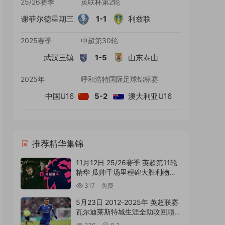
25/26赛季
英联杯第2轮
谢菲尔德星期三
1-1
利兹联
2025赛季
中超第30轮
武汉三镇
1-5
山东泰山
2025年
呼和浩特国际足球锦标赛
中国U16
5-2
澳大利亚U16
推荐精华集锦
11月12日 25/26赛季 英超第11轮
精华 瓜帅千场里程碑大胜利物浦
国语MP4精华集锦
317
免费
5月23日 2012-2025年 英超联赛
瓦尔迪莱斯特城生涯全助攻回顾
外语MP4高清精华集锦