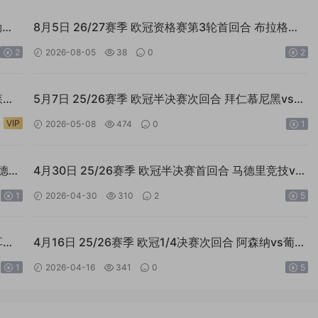
勒布
8月5日 26/27赛季 欧冠资格赛第3轮首回合 布拉格斯
巴达vs里昂 外语高清全场回放
2
2026-08-05
38
0
2
森纳
5月7日 25/26赛季 欧冠半决赛次回合 拜仁慕尼黑vs巴
黎圣日耳曼 4K双语高清全场回放
VIP
2026-05-08
474
0
1
马德里
4月30日 25/26赛季 欧冠半决赛首回合 马德里竞技vs
阿森纳 4K双语高清全场回放
1
2026-04-30
310
2
5
耳曼
4月16日 25/26赛季 欧冠1/4决赛次回合 阿森纳vs葡萄
牙体育 4K双语高清全场回放
1
2026-04-16
341
0
5