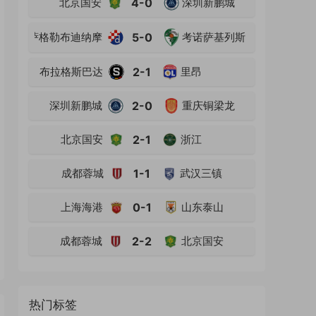
北京国安
4-0
深圳新鹏城
萨格勒布迪纳摩
5-0
考诺萨基列斯
布拉格斯巴达
2-1
里昂
深圳新鹏城
2-0
重庆铜梁龙
北京国安
2-1
浙江
成都蓉城
1-1
武汉三镇
上海海港
0-1
山东泰山
成都蓉城
2-2
北京国安
热门标签