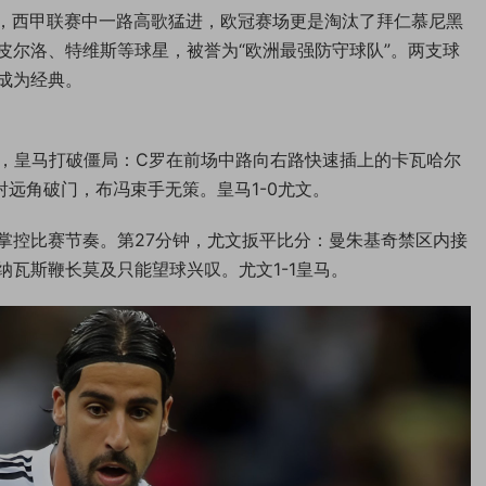
治力，西甲联赛中一路高歌猛进，欧冠赛场更是淘汰了拜仁慕尼黑
皮尔洛、特维斯等球星，被誉为“欧洲最强防守球队”。两支球
成为经典。
钟，皇马打破僵局：C罗在前场中路向右路快速插上的卡瓦哈尔
远角破门，布冯束手无策。皇马1-0尤文。
掌控比赛节奏。第27分钟，尤文扳平比分：曼朱基奇禁区内接
瓦斯鞭长莫及只能望球兴叹。尤文1-1皇马。