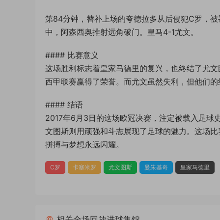
第84分钟，替补上场的夸德拉多从后侵犯C罗，被
中，阿森西奥推射远角破门。皇马4-1尤文。
#### 比赛意义
这场胜利标志着皇家马德里的复兴，也终结了尤文
西甲联赛赢得了荣誉。而尤文虽然失利，但他们的
#### 结语
2017年6月3日的这场欧冠决赛，注定被载入足
文图斯则用顽强和斗志展现了足球的魅力。这场比
拼搏与梦想永远闪耀。
C罗
卡塞米罗
尤文图斯
曼朱基奇
皇家马德里
相关全场回放进球集锦