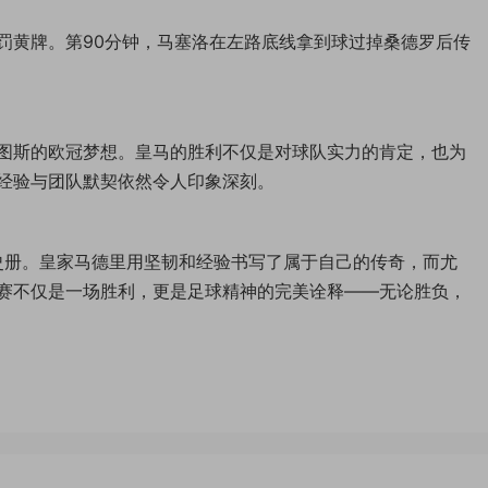
罚黄牌。第90分钟，马塞洛在左路底线拿到球过掉桑德罗后传
图斯的欧冠梦想。皇马的胜利不仅是对球队实力的肯定，也为
经验与团队默契依然令人印象深刻。
球史册。皇家马德里用坚韧和经验书写了属于自己的传奇，而尤
赛不仅是一场胜利，更是足球精神的完美诠释——无论胜负，