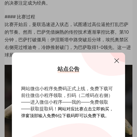
的决赛注定成为经典。
#### 比赛过程
比赛开始后，曼联迅速进入状态，试图通过高位逼抢打乱巴萨
的节奏。然而，巴萨凭借娴熟的传控技术逐渐掌控比赛。第10
分钟，巴萨打破僵局：伊涅斯塔中路突破后分球，埃托奥禁区
右侧晃过维迪奇，冷静推射破门，为巴萨取得1-0领先。这一进
球展现了埃托奥的门前嗅觉和巴萨的战术执行力。
站点公告
网站微信小程序免费码正式上线，免费下载可
前往微信小程序领取，扫码（二维码在右侧）
——进入微信小程序——我的——免费领取
——获取提取码！
网站对应比赛点击立即购买，
弹窗顶部输入免费6位下载码即可以免费下载。