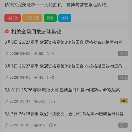
精神的完美诠释——无论胜负，拼搏与梦想永远闪耀。
埃托奥
巴塞罗那
曼联
梅西
相关全场回放进球集锦
8月5日 26/27赛季 欧冠资格赛第3轮首回合 萨格勒布迪纳摩vs考诺
萨基列斯 外语高清全场回放
2026-08-05
58
0
2
8月5日 26/27赛季 欧冠资格赛第3轮首回合 布拉格斯巴达vs里昂 外
语高清全场回放
2026-08-05
48
0
2
5月31日 25/26赛季 欧冠决赛 巴黎圣日耳曼vs阿森纳 4K双语高清
全场回放
VIP
2026-05-31
582
2
5月7日 25/26赛季 欧冠半决赛次回合 拜仁慕尼黑vs巴黎圣日耳曼
4K双语高清全场回放
2026-05-08
479
0
1