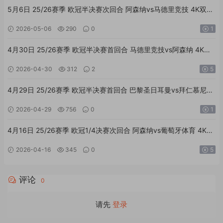
5月6日 25/26赛季 欧冠半决赛次回合 阿森纳vs马德里竞技 4K双语
高清全场回放
2026-05-06
290
0
1
4月30日 25/26赛季 欧冠半决赛首回合 马德里竞技vs阿森纳 4K双
语高清全场回放
2026-04-30
312
2
5
4月29日 25/26赛季 欧冠半决赛首回合 巴黎圣日耳曼vs拜仁慕尼黑
4K双音轨高清全场回放
2026-04-29
756
0
1
4月16日 25/26赛季 欧冠1/4决赛次回合 阿森纳vs葡萄牙体育 4K双
语高清全场回放
2026-04-16
345
0
5
评论
0
请先
登录