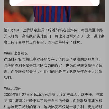
第70分钟，巴萨锁定胜局：哈维前场右侧斜传，梅西禁区中路
无人盯防，高高跃起头球破门，将比分改写为2-0。这一进球彻
底击碎了曼联的反扑希望，也为巴萨锁定了胜局。
#### 比赛意义
这场胜利标志着巴塞罗那的复兴，也终结了曼联的欧冠梦想。
巴萨的胜利不仅是对球队实力的肯定，也为西甲联赛赢得了荣
誉。而曼联虽然失利，但他们的经验与团队默契依然令人印象
深刻。
#### 结语
2009年5月27日的这场欧冠决赛，注定被载入足球史册。巴塞
罗那用坚韧和经验书写了属于自己的传奇，而曼联则用顽强和
斗志展现了足球的魅力。这场比赛不仅是一场胜利，更是足球