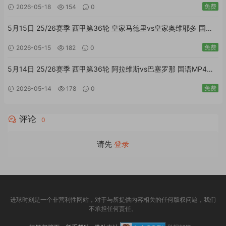
免费
2026-05-18
154
0
5月15日 25/26赛季 西甲第36轮 皇家马德里vs皇家奥维耶多 国语
MP4全场回放
免费
2026-05-15
182
0
5月14日 25/26赛季 西甲第36轮 阿拉维斯vs巴塞罗那 国语MP4全
场回放
免费
2026-05-14
178
0
评论
0
请先
登录
进球时刻是一个非营利性网站，对于与所提供内容相关的任何版权问题，我们
不承担任何责任。