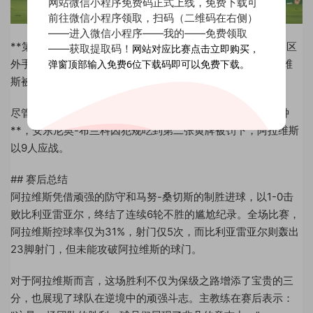
网站微信小程序免费码正式上线，免费下载可
前往微信小程序领取，扫码（二维码在右侧）
——进入微信小程序——我的——免费领取
**第58分钟**，阿拉维斯遭遇重大打击：西韦拉出击时在禁区
——获取提取码！
网站对应比赛点击立即购买，
弹窗顶部输入免费6位下载码即可以免费下载。
外手球犯规，裁判查看VAR后直接出示红牌将其罚下，阿拉维
斯被迫以10人应战。
尽管少一人作战，阿拉维斯的防守依然顽强。**第90+4分钟
**，安东尼奥-布兰科因犯规吃到第二张黄牌被罚下，阿拉维斯
以9人应战。
## 赛后总结
阿拉维斯凭借顽强的防守和马努-桑切斯的制胜进球，以1-0击
败比利亚雷亚尔，终结了连续6轮不胜的尴尬纪录。全场比赛，
阿拉维斯控球率仅为31%，射门仅5次，而比利亚雷亚尔则轰出
23脚射门，但未能攻破阿拉维斯的球门。
对于阿拉维斯而言，这场胜利不仅为保级之路增添了宝贵的三
分，也展现了球队在逆境中的顽强斗志。主教练在赛后表示：