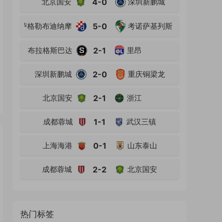
北京国安
4-0
深圳新鹏城
萨格勒布迪纳摩
5-0
考诺萨基列斯
布拉格斯巴达
2-1
里昂
深圳新鹏城
2-0
重庆铜梁龙
北京国安
2-1
浙江
成都蓉城
1-1
武汉三镇
上海海港
0-1
山东泰山
成都蓉城
2-2
北京国安
热门标签