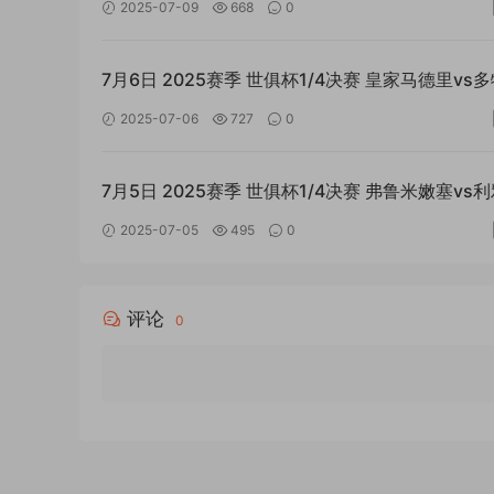
国语MP4高清全场回放
2025-07-09
668
0
7月6日 2025赛季 世俱杯1/4决赛 皇家马德里vs
德 国语MP4高清全场回放
2025-07-06
727
0
7月5日 2025赛季 世俱杯1/4决赛 弗鲁米嫩塞vs
新月 国语MP4全场回放
2025-07-05
495
0
评论
0