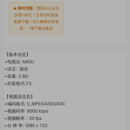
🔥 限时优惠：
赞助永久会员
仅需138元！立享全站资源
免费下载！永久解锁全部资
源 · 一键下载全集合
【版本信息】
+电视台: MIGU
+语言: 国语
+容量: 3.8G
+封装格式:TS
【视频流信息】
+编码格式: V_MPEG4/ISO/AVC
+视频码率: 8000 kbps
+视频帧率：50 fps
+分 辨 率: 1080 x 720