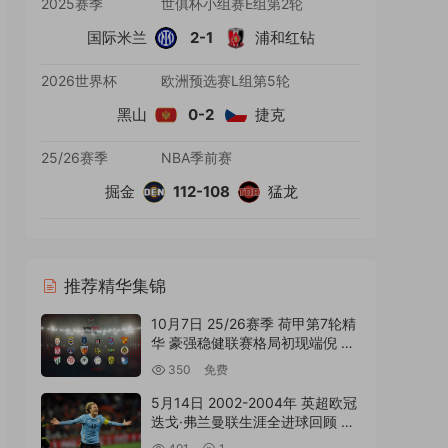
2025赛季
世俱杯小组赛E组第2轮
国际米兰
2-1
浦和红钻
2026世界杯
欧洲预选赛L组第5轮
黑山
0-2
捷克
25/26赛季
NBA季前赛
掘金
112-108
猛龙
推荐精华集锦
10月7日 25/26赛季 荷甲第7轮精
华 豪强稳健联赛格局初现端倪 外
语MP4精华集锦
350
免费
5月14日 2002-2004年 英超欧冠
迭戈·弗兰曼联生涯全进球回顾 外
语MP4高清精华集锦