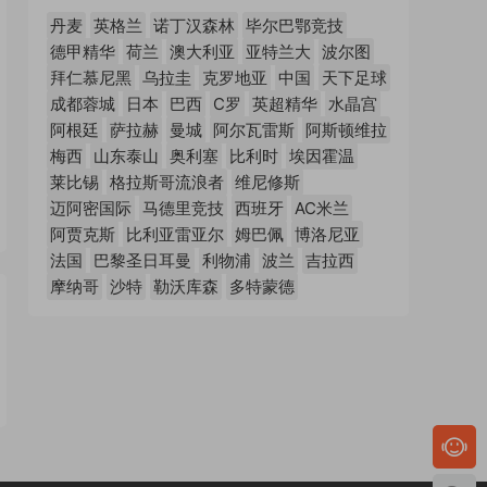
丹麦
英格兰
诺丁汉森林
毕尔巴鄂竞技
德甲精华
荷兰
澳大利亚
亚特兰大
波尔图
拜仁慕尼黑
乌拉圭
克罗地亚
中国
天下足球
成都蓉城
日本
巴西
C罗
英超精华
水晶宫
阿根廷
萨拉赫
曼城
阿尔瓦雷斯
阿斯顿维拉
梅西
山东泰山
奥利塞
比利时
埃因霍温
莱比锡
格拉斯哥流浪者
维尼修斯
迈阿密国际
马德里竞技
西班牙
AC米兰
阿贾克斯
比利亚雷亚尔
姆巴佩
博洛尼亚
法国
巴黎圣日耳曼
利物浦
波兰
吉拉西
摩纳哥
沙特
勒沃库森
多特蒙德