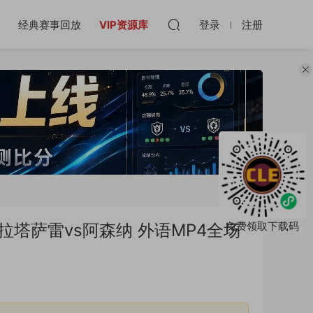
经典赛事回放
VIP资源库
登录
注册
免费领取下载码
 加拉塔萨雷vs阿森纳 外语MP4全场