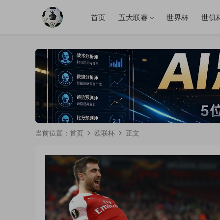
首页
五大联赛
世界杯
世俱
当前位置：
首页
欧联杯
正文