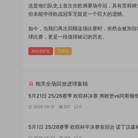
这是他们队史上首次在欧洲赛场夺冠，具有里程碑
但未能夺得欧战冠军无疑是一个巨大的遗憾。
如今，当我们再次回顾这场比赛时，依然会被加拉
球比赛，更是一段值得铭记的历史。
加拉塔萨雷
阿森纳
相关全场回放进球集锦
5月21日 25/26赛季 欧联杯决赛 弗赖堡vs阿斯顿
4K双语高清全场回放
2026-05-21
227
0
5月1日 25/26赛季 欧联杯半决赛首回合 诺丁汉森
阿斯顿维拉 国语MP4全场回放
2026-05-01
158
0