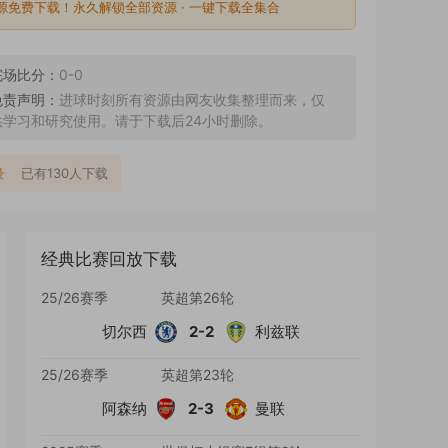
源免费下载！永久解锁全部资源 · 一键下载全集合
完场比分：
0-0
免责声明：
进球时刻所有资源由网友收集整理而来，仅
供学习和研究使用。请于下载后24小时删除。
录
已有130人下载
经典比赛回放下载
25/26赛季
英超第26轮
切尔西
2-2
利兹联
25/26赛季
英超第23轮
阿森纳
2-3
曼联