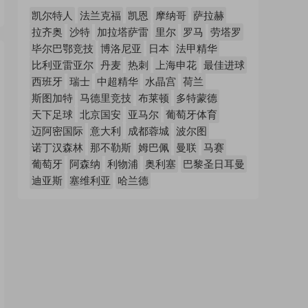
凯尔特人
法兰克福
凯恩
摩纳哥
萨拉赫
拉齐奥
沙特
加拉塔萨雷
里尔
罗马
劳塔罗
毕尔巴鄂竞技
博洛尼亚
日本
法甲精华
比利亚雷亚尔
丹麦
热刺
上海申花
最佳进球
西班牙
瑞士
中超精华
水晶宫
荷兰
斯图加特
马德里竞技
布莱顿
多特蒙德
天下足球
北京国安
亚马尔
葡萄牙体育
迈阿密国际
意大利
成都蓉城
波尔图
诺丁汉森林
那不勒斯
姆巴佩
曼联
马赛
葡萄牙
阿森纳
利物浦
奥利塞
巴黎圣日耳曼
迪亚斯
塞维利亚
哈兰德