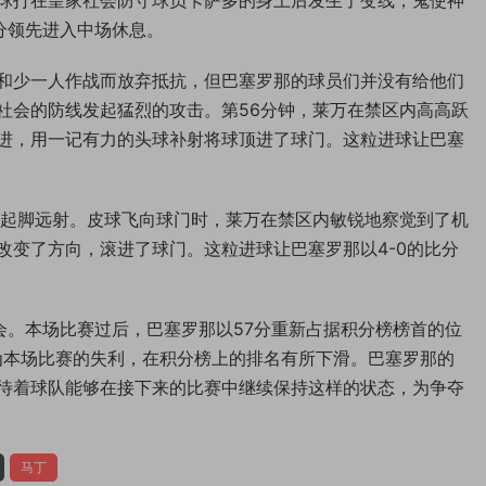
分领先进入中场休息。
和少一人作战而放弃抵抗，但巴塞罗那的球员们并没有给他们
社会的防线发起猛烈的攻击。第56分钟，莱万在禁区内高高跃
进，用一记有力的头球补射将球顶进了球门。这粒进球让巴塞
接起脚远射。皮球飞向球门时，莱万在禁区内敏锐地察觉到了机
改变了方向，滚进了球门。这粒进球让巴塞罗那以4-0的比分
会。本场比赛过后，巴塞罗那以57分重新占据积分榜榜首的位
为本场比赛的失利，在积分榜上的排名有所下滑。巴塞罗那的
待着球队能够在接下来的比赛中继续保持这样的状态，为争夺
马丁