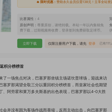
🔥 限时优惠：
赞助永久会员仅需138元！立享全站资
比赛属性：
4
原创声明：
尊重原创，谢绝转载。本站一年以内集锦免
费下载，过期视频将收费，登录签到免费获取足球币。
立即下载
仅限注册用户下载，请先
登录
已有11
重返积分榜榜首
轮迎来了一场焦点对决，巴塞罗那坐镇主场诺坎普球场，迎战来访
巴塞罗那渴望全取三分以重回积分榜榜首，而皇家社会也期望
丁、阿劳霍和莱万多夫斯基的出色表现，巴塞罗那以4-0大胜
社会并没有因为客场作战而畏缩，反而主动出击，向巴塞罗那