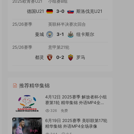
2025欧青赛U21
小组赛B组
德国U21
3-0
斯洛伐克U21
25/26赛季
英联杯半决赛次回合
曼城
3-1
纽卡斯尔
25/26赛季
意甲第21轮
都灵
0-2
罗马
推荐精华集锦
4月12日 2025赛季 解放者杯小组
赛第1轮 精华集锦 外语MP4全场
录像
326
免费
6月19日 2025赛季 美职联第17轮
精华集锦 外语MP4全场录像