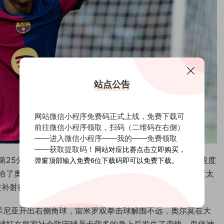
站点公告
网站微信小程序免费码正式上线，免费下载可
前往微信小程序领取，扫码（二维码在右侧）
——进入微信小程序——我的——免费领取
——获取提取码！
网站对应比赛点击立即购买，
第25分钟，亚马尔在右翼接到队友的传球后，凭借出色的速度
弹窗顶部输入免费6位下载码即可以免费下载。
给了奥尔莫。虽然雷米罗做出了扑救动作，但无奈皮球速度太
进补射得手，为巴塞罗那打破了僵局。
菲尼亚开出右侧角球，雷米罗双拳击球解围不远，奥尔莫在大
球打在皇家社会防守球员卡萨多的身上后发生了变线，鬼使神