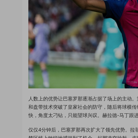
人数上的优势让巴塞罗那逐渐占据了场上的主动。
和盘带技术突破了皇家社会的防守，随后将球横传
快，角度太刁钻，只能望球兴叹。赫拉德-马丁跟
仅仅4分钟后，巴塞罗那再次扩大了领先优势。拉
禁区线上敏锐地捕捉到了机会，起脚凌空抽射。皮