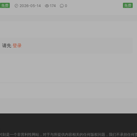
国语MP4全场回放
免费
免费
2026-05-14
174
0
请先
登录
时刻是一个非营利性网站，对于与所提供内容相关的任何版权问题，我们不承担任何