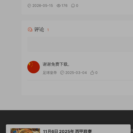
维耶多 国语MP4全场回放
2026-05-15
176
0
评论
1
谢谢免费下载。
足球皇帝
2025-03-04
0
进球
11月6日 2025年 西甲联赛