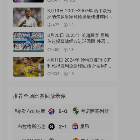
344
0.5
3月19日 2002–2007年 西甲欧冠
罗纳尔多皇家马德里最佳进球回顾
外语MP4高清精华集锦
477
1.3
3月20日 2025年 英超联赛 曼城
英超揭幕战经典进球回顾 外语
MP4高清精华集锦
459
1.8
4月11日 2024年 沙特联亚冠 C罗
利雅得胜利全进球回顾 外语MP4
高清精华集锦
603
1.5
推荐全场比赛回放录像
萨格勒布迪纳摩
5-0
考诺萨基列斯
布拉格斯巴达
2-1
里昂