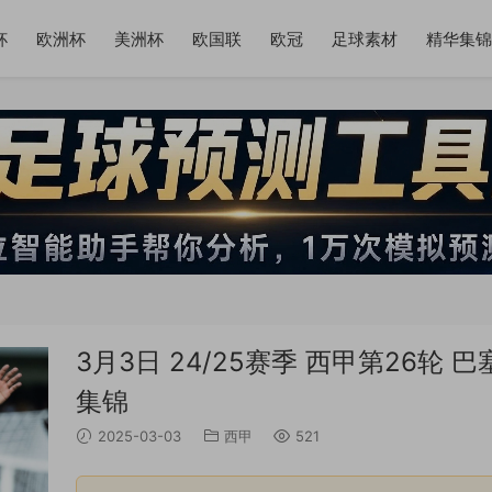
杯
欧洲杯
美洲杯
欧国联
欧冠
足球素材
精华集锦
3月3日 24/25赛季 西甲第26轮 
集锦
2025-03-03
西甲
521