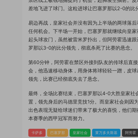
差地飞进了球门。这粒进球让巴塞罗那以2-0的比
易边再战，皇家社会并没有因为上半场的两球落后
任何机会。下半场一开始，巴塞罗那就继续向皇家
起头球攻门，虽然被雷米罗扑出，但阿劳霍迅速跟
罗那以3-0的比分领先，彻底杀死了比赛的悬念。
第60分钟，阿劳霍在禁区外接到队友的传球后直
会，他迅速移动身体，用身体将球轻轻一蹭，皮球
领先，比赛已经彻底失去了悬念。
最终，全场比赛结束，巴塞罗那以4-0大胜皇家社
置，领先身后的马德里竞技1分。而皇家社会则因
出色表现无疑给球迷们带来了极大的喜悦，他们期
本赛季的西甲冠军而努力。
卡萨多
巴塞罗那
皇家社会
莱万多夫斯基
阿劳霍