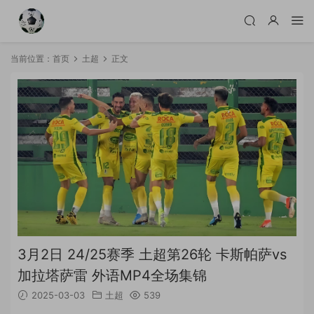
当前位置：
首页
土超
正文
3月2日 24/25赛季 土超第26轮 卡斯帕萨vs
加拉塔萨雷 外语MP4全场集锦
2025-03-03
土超
539