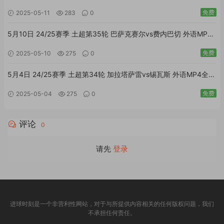
全场集锦
免费
2025-05-11
283
0
5月10日 24/25赛季 土超第35轮 巴萨克赛尔vs费内巴切 外语MP4
全场集锦
免费
2025-05-10
275
0
5月4日 24/25赛季 土超第34轮 加拉塔萨雷vs锡瓦斯 外语MP4全场
集锦
免费
2025-05-04
275
0
评论
0
请先
登录
进球时刻是一个非营利性网站，对于与所提供内容相关的任何版权问题，我们
不承担任何责任。