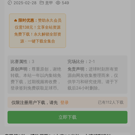
2025-02-28
意甲
549
🔥 限时优惠：
赞助永久会员
仅需138元！立享全站资源
免费下载！永久解锁全部资
源 · 一键下载全集合
比赛属性：
3
完场比分：
2-1
原创声明：
尊重原创，谢绝
免责声明：
进球时刻所有资
转载。本站一年以内集锦免
源由网友收集整理而来，仅
费下载，过期视频将收费，
供学习和研究使用。请于下
登录签到免费获取足球币。
载后24小时删除。
仅限注册用户下载，请先
登录
已有112人下载
立即下载