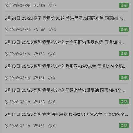
放
免费
2026-05-25
165
0
5月24日 25/26赛季 意甲第38轮 博洛尼亚vs国际米兰 国语MP4全
场回放
免费
2026-05-24
166
0
5月18日 25/26赛季 意甲第37轮 尤文图斯vs佛罗伦萨 国语MP4全
场回放
免费
2026-05-18
172
0
5月18日 25/26赛季 意甲第37轮 热那亚vsAC米兰 国语MP4全场回
放
免费
2026-05-18
151
0
5月18日 25/26赛季 意甲第37轮 国际米兰vs维罗纳 国语MP4全场
回放
免费
2026-05-18
158
0
5月14日 25/26赛季 意大利杯决赛 拉齐奥vs国际米兰 国语MP4全
场回放
免费
2026-05-18
162
0