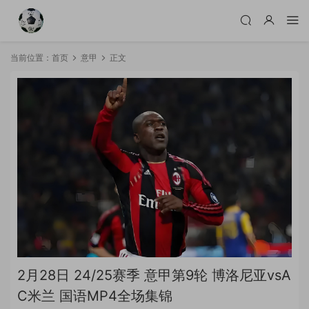
当前位置：
首页
意甲
正文
2月28日 24/25赛季 意甲第9轮 博洛尼亚vsA
C米兰 国语MP4全场集锦