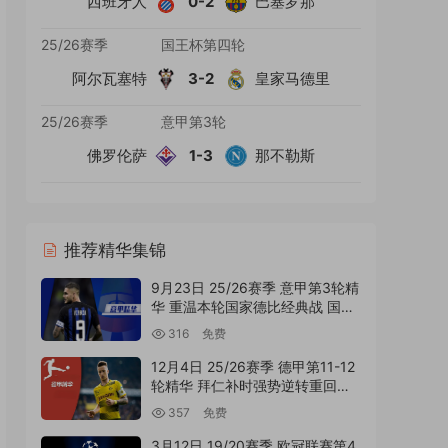
西班牙人
0-2
巴塞罗那
25/26赛季
国王杯第四轮
阿尔瓦塞特
3-2
皇家马德里
25/26赛季
意甲第3轮
佛罗伦萨
1-3
那不勒斯
推荐精华集锦
9月23日 25/26赛季 意甲第3轮精
华 重温本轮国家德比经典战 国语
MP4精华集锦
316
免费
12月4日 25/26赛季 德甲第11-12
轮精华 拜仁补时强势逆转重回胜
轨 国语MP4精华集锦
357
免费
3月12日 19/20赛季 欧冠联赛第4