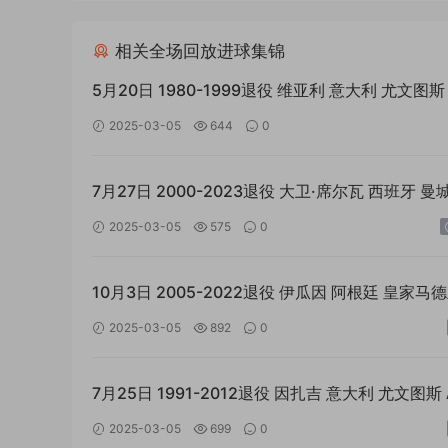
相关全场回放进球集锦
5月20日 1980-1999退役 维亚利 意大利 尤文图斯
普多利亚 英语MP4进球集锦
2025-03-05
644
0
7月27日 2000-2023退役 大卫·席尔瓦‌ 西班牙 曼
伦西亚 英语MP4进球集锦
2025-03-05
575
0
10月3日 2005-2022退役 伊瓜因 阿根廷 皇家马
河床 英语MP4进球集锦
2025-03-05
892
0
7月25日 1991-2012退役 因扎吉 意大利 尤文图斯 
米兰 英语MP4进球集锦
2025-03-05
699
0