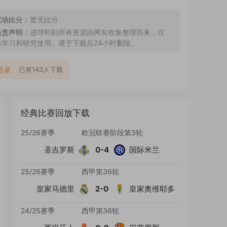
完场比分：
暂无比分
免责声明：
进球时刻所有资源由网友收集整理而来，仅
供学习和研究使用。请于下载后24小时删除。
登录
已有143人下载
经典比赛回放下载
25/26赛季
欧冠联赛阶段第3轮
圣吉罗斯
0-4
国际米兰
25/26赛季
西甲第36轮
皇家马德里
2-0
皇家奥维耶多
24/25赛季
西甲第36轮