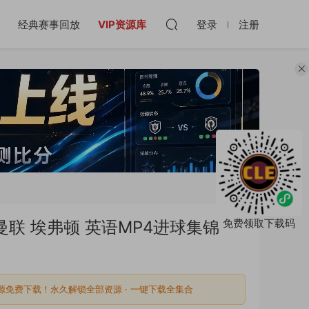
经典赛事回放
VIP资源库
登录
注册
免费领取下载码
国 曼联 埃弗顿 英语MP4进球集锦
源免费下载！永久解锁全部资源 · 一键下载全集合