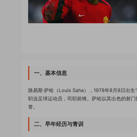
一、基本信息
路易斯·萨哈（Louis Saha），1978年8月
职业足球运动员，司职前锋。萨哈以其出色的射门
誉。
二、早年经历与青训