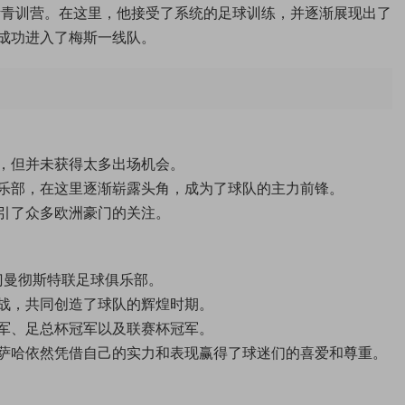
斯青训营。在这里，他接受了系统的足球训练，并逐渐展现出了
成功进入了梅斯一线队。
，但并未获得太多出场机会。
乐部，在这里逐渐崭露头角，成为了球队的主力前锋。
引了众多欧洲豪门的关注。
门曼彻斯特联足球俱乐部。
战，共同创造了球队的辉煌时期。
军、足总杯冠军以及联赛杯冠军。
萨哈依然凭借自己的实力和表现赢得了球迷们的喜爱和尊重。