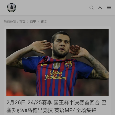
当前位置：
首页
西甲
正文
2月26日 24/25赛季 国王杯半决赛首回合 巴
塞罗那vs马德里竞技 英语MP4全场集锦