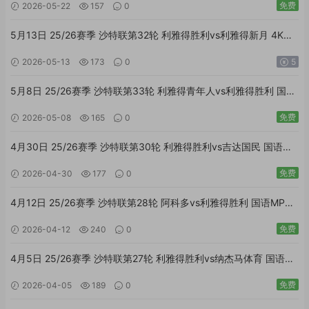
免费
2026-05-22
157
0
5月13日 25/26赛季 沙特联第32轮 利雅得胜利vs利雅得新月 4K外
语高清全场回放
2026-05-13
173
0
5
5月8日 25/26赛季 沙特联第33轮 利雅得青年人vs利雅得胜利 国语
MP4全场回放
免费
2026-05-08
165
0
4月30日 25/26赛季 沙特联第30轮 利雅得胜利vs吉达国民 国语
MP4全场回放
免费
2026-04-30
177
0
4月12日 25/26赛季 沙特联第28轮 阿科多vs利雅得胜利 国语MP4
全场回放
免费
2026-04-12
240
0
4月5日 25/26赛季 沙特联第27轮 利雅得胜利vs纳杰马体育 国语
MP4全场回放
免费
2026-04-05
189
0