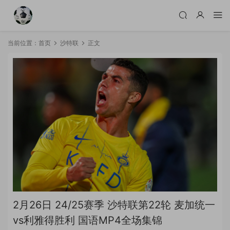
当前位置：
首页
沙特联
正文
2月26日 24/25赛季 沙特联第22轮 麦加统一
vs利雅得胜利 国语MP4全场集锦