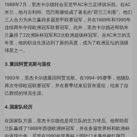
1988年7月，里杰卡尔德转会至意甲AC米兰足球俱乐部。在AC
米兰，他与古利特、范巴斯滕组成了著名的“荷兰三剑客”。他们
三人合力为米兰赢得多届意甲联赛冠军，并在1989年和1990年
连续两年夺得欧洲冠军联赛冠军。此外，里杰卡尔德还帮助米
兰赢得了2次洲际杯冠军和2次欧洲超级杯冠军。在AC米兰的五
年里，他的职业生涯达到了新的高度，成为了欧洲足坛的顶级
球星之一。
3. 重回阿贾克斯与退役
1993年，里杰卡尔德重回阿贾克斯。在1994-95赛季，他随队
再次夺得欧冠联赛冠军，并在赛季结束后宣布退役，结束了自
己辉煌的球员生涯。
4. 国家队经历
在国家队方面，里杰卡尔德也是荷兰队的主力球员。他帮助荷
兰队赢得了1988年西德欧洲杯冠军，并在多届世界杯和欧洲杯
中表现出色。尽管在1990年世界杯上因吐口水事件被红牌罚