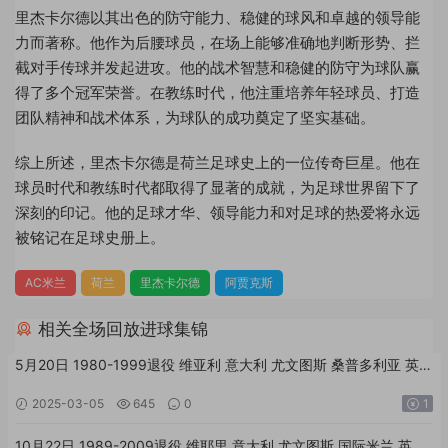
里杰卡尔德以其出色的防守能力、稳健的球风和卓越的领导能
力而著称。他作为后腰球员，在场上能够准确地判断形势、拦
截对手传球并发起进攻。他的战术智慧和稳健的防守为球队赢
得了多个冠军荣誉。在教练时代，他注重培养年轻球员、打造
团队精神和战术体系，为球队的成功奠定了坚实基础。
综上所述，里杰卡尔德是荷兰足球史上的一位传奇巨星。他在
球员时代和教练时代都取得了显著的成就，为足球世界留下了
深刻的印记。他的足球才华、领导能力和对足球的热爱将永远
被铭记在足球史册上。
AC米兰
荷兰
里杰卡尔德
阿贾克斯
相关全场回放进球集锦
5月20日 1980-1999退役 维亚利 意大利 尤文图斯 桑普多利亚 英语
MP4进球集锦
2025-03-05
645
0
1
10月22日 1989-2009退役 维耶里 意大利 尤文图斯 国际米兰 英语