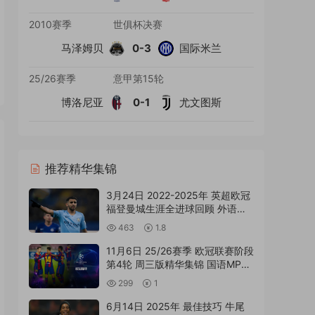
2010赛季
世俱杯决赛
马泽姆贝
0-3
国际米兰
25/26赛季
意甲第15轮
博洛尼亚
0-1
尤文图斯
推荐精华集锦
3月24日 2022-2025年 英超欧冠
福登曼城生涯全进球回顾 外语
MP4高清精华集锦
463
1.8
11月6日 25/26赛季 欧冠联赛阶段
第4轮 周三版精华集锦 国语MP4
全场录像
299
1
6月14日 2025年 最佳技巧 牛尾