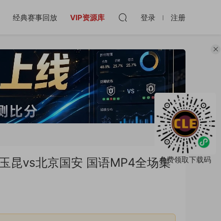
经典赛事回放
VIP资源库
登录
注册
免费领取下载码
云南玉昆vs北京国安 国语MP4全场集