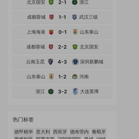
北京国安
2-1
浙江
成都蓉城
1-1
武汉三镇
上海海港
0-1
山东泰山
成都蓉城
2-2
北京国安
云南玉昆
4-3
深圳新鹏城
山东泰山
1-2
河南
浙江
3-2
大连英博
热门标签
德甲精华
意大利
西班牙
德布劳内
葡萄牙