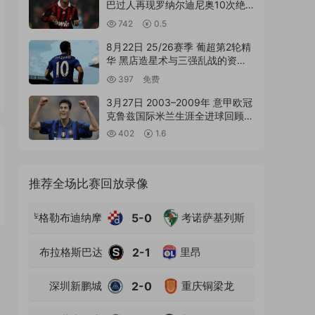
巴过人再现罗纳尔迪尼奥10次绝
佳疯狂 外语MP4精华集锦
742
0.5
8月22日 25/26赛季 葡超第2轮精
华 黑店造星术与三强乱战的资本
游戏 外语MP4精华集锦
397
免费
3月27日 2003–2009年 意甲欧冠
克鲁兹国际米兰生涯全进球回顾
外语MP4高清精华集锦
402
1.6
推荐全场比赛回放录像
萨格勒布迪纳摩
5-0
考诺萨基列斯
布拉格斯巴达
2-1
里昂
深圳新鹏城
2-0
重庆铜梁龙