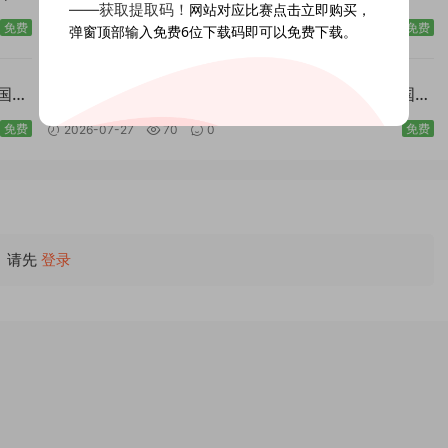
——获取提取码！
网站对应比赛点击立即购买，
城 国语MP4全场回放
免费
免费
2026-07-27
63
0
弹窗顶部输入免费6位下载码即可以免费下载。
 国语
7月27日 25/26赛季 中超第20轮 浙江vs大连英博 国语
MP4全场回放
免费
免费
2026-07-27
70
0
请先
登录