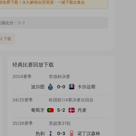
源免费下载！永久解锁全部资源 · 一键下载全集合
完场比分：
0-2
3人下载
经典比赛回放下载
2004赛季
世俱杯决赛
波尔图
0-0
卡尔达斯
24/25赛季
欧国联1/4赛决赛次回合
葡萄牙
5-2
丹麦
25/26赛季
英超第31轮
热刺
0-3
诺丁汉森林