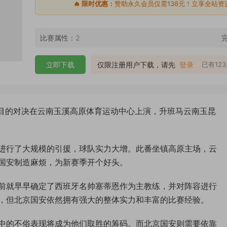
🔥 限时优惠：
赞助永久会员仅需138元！立享全站资
比赛属性：
2
立即下载
仅限注册用户下载，请先
登录
已有12
瞩目的对决在云南玉溪高原体育运动中心上演，升班马云南玉昆
进行了大规模的引援，球队实力大增。此番坐镇高原主场，云
国安制造麻烦，为新赛季开个好头。
前就早早确定了西班牙名帅塞蒂恩作为主教练，并对阵容进行
，但北京国安依然拥有强大的整体实力和丰富的比赛经验。
中的不俗表现将成为他们取胜的筹码。而北京国安则需要依靠