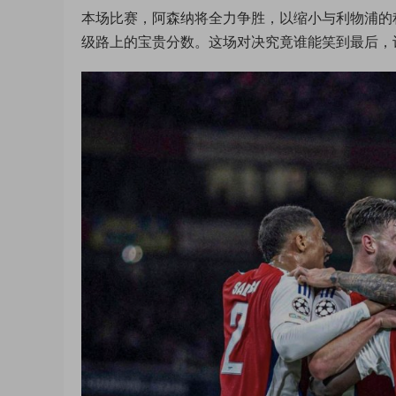
本场比赛，阿森纳将全力争胜，以缩小与利物浦的
级路上的宝贵分数。这场对决究竟谁能笑到最后，