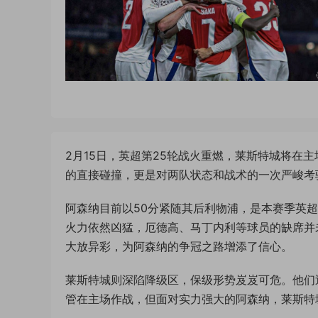
2月15日，英超第25轮战火重燃，莱斯特城将在
的直接碰撞，更是对两队状态和战术的一次严峻考
阿森纳目前以50分紧随其后利物浦，是本赛季英
火力依然凶猛，厄德高、马丁内利等球员的缺席并
大放异彩，为阿森纳的争冠之路增添了信心。
莱斯特城则深陷降级区，保级形势岌岌可危。他们
管在主场作战，但面对实力强大的阿森纳，莱斯特