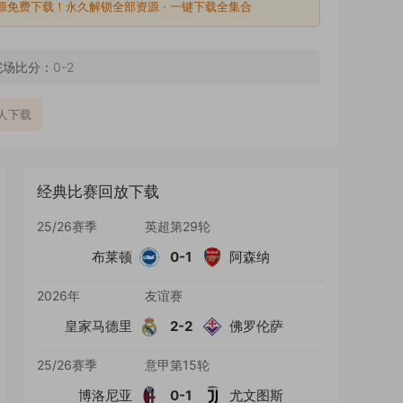
源免费下载！永久解锁全部资源 · 一键下载全集合
完场比分：
0-2
4人下载
经典比赛回放下载
25/26赛季
英超第29轮
布莱顿
0-1
阿森纳
2026年
友谊赛
皇家马德里
2-2
佛罗伦萨
25/26赛季
意甲第15轮
博洛尼亚
0-1
尤文图斯