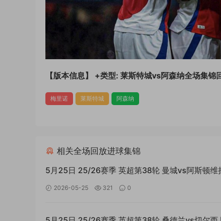
【版本信息】 +类型: 莱斯特城vs阿森纳全场集锦回
梅里诺
莱斯特城
阿森纳
相关全场回放进球集锦
5月25日 25/26赛季 英超第38轮 曼城vs阿斯顿维
语MP4全场回放
2026-05-25
321
0
5月25日 25/26赛季 英超第38轮 桑德兰vs切尔西