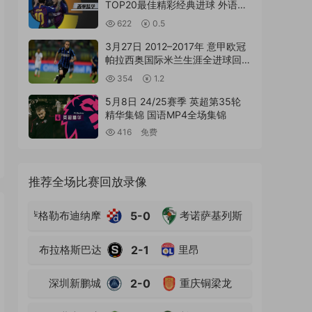
TOP20最佳精彩经典进球 外语
MP4精华集锦
622
0.5
3月27日 2012–2017年 意甲欧冠
帕拉西奥国际米兰生涯全进球回顾
外语MP4高清精华集锦
354
1.2
5月8日 24/25赛季 英超第35轮
精华集锦 国语MP4全场集锦
416
免费
推荐全场比赛回放录像
萨格勒布迪纳摩
5-0
考诺萨基列斯
布拉格斯巴达
2-1
里昂
深圳新鹏城
2-0
重庆铜梁龙