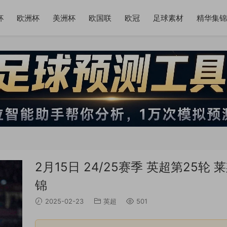
杯
欧洲杯
美洲杯
欧国联
欧冠
足球素材
精华集锦
2月15日 24/25赛季 英超第25轮
锦
2025-02-23
英超
501