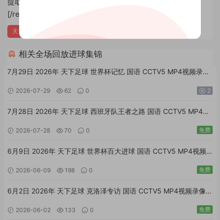
提取码: j15v
[/reply
天下足球
相关全场回放进球集锦
7月29日 2026年 天下足球 世界杯记忆 国语 CCTV5 MP4视频录像
精华集锦
2026-07-29
62
0
2
7月28日 2026年 天下足球 西班牙队王者之路 国语 CCTV5 MP4视
频录像精华集锦
免费
2026-07-28
70
0
6月9日 2026年 天下足球 世界杯百大进球 国语 CCTV5 MP4视频
录像精华集锦
免费
2026-06-09
198
0
6月2日 2026年 天下足球 克洛泽专访 国语 CCTV5 MP4视频录像精
华集锦
免费
2026-06-02
133
0