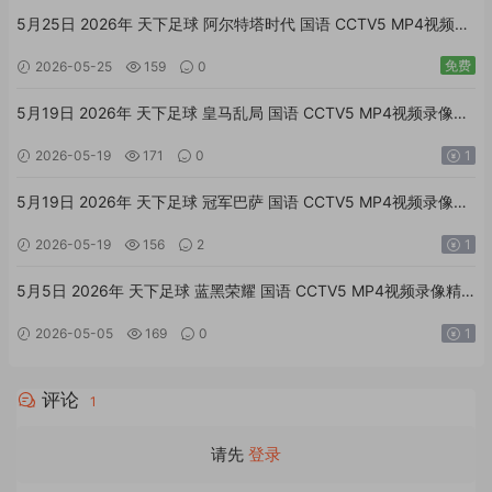
5月25日 2026年 天下足球 阿尔特塔时代 国语 CCTV5 MP4视频录
像精华集锦
免费
2026-05-25
159
0
5月19日 2026年 天下足球 皇马乱局 国语 CCTV5 MP4视频录像精
华集锦
2026-05-19
171
0
1
5月19日 2026年 天下足球 冠军巴萨 国语 CCTV5 MP4视频录像精
华集锦
2026-05-19
156
2
1
5月5日 2026年 天下足球 蓝黑荣耀 国语 CCTV5 MP4视频录像精
华集锦
2026-05-05
169
0
1
评论
1
请先
登录