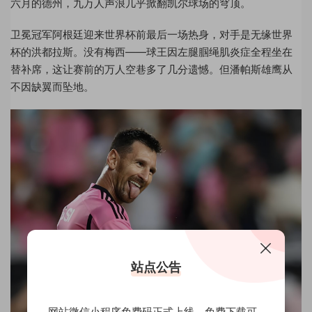
六月的德州，九万人声浪几乎掀翻凯尔球场的穹顶。
卫冕冠军阿根廷迎来世界杯前最后一场热身，对手是无缘世界
杯的洪都拉斯。没有梅西——球王因左腿腘绳肌炎症全程坐在
替补席，这让赛前的万人空巷多了几分遗憾。但潘帕斯雄鹰从
不因缺翼而坠地。
站点公告
网站微信小程序免费码正式上线，免费下载可