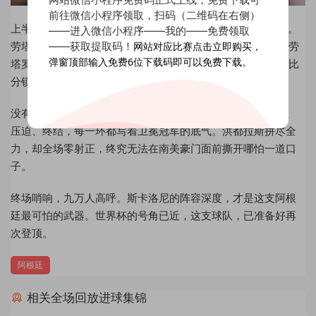
前往微信小程序领取，扫码（二维码在右侧）
上半场第37分钟，塔利亚菲科禁区内被放倒，VAR裁定点球。
——进入微信小程序——我的——免费领取
——获取提取码！
网站对应比赛点击立即购买，
劳塔罗冷静推射死角，一剑封喉。下半场第54分钟，同样是劳
弹窗顶部输入免费6位下载码即可以免费下载。
塔罗，一记灵性脚后跟做球，朱利亚诺·西蒙尼跟进推射，将比
分锁定2-0。
没有梅西的阿根廷，依然是那支令人窒息的冠军之师。控球、
压迫、终结，每一环都写着卫冕冠军的底气。洪都拉斯拼尽全
力，却全场零射正，终究无法在南美豪门面前撕开哪怕一道口
子。
终场哨响，九万人高呼。斯卡洛尼的阵容深度，才是这支阿根
廷最可怕的武器。世界杯的号角已近，这支球队，已准备好再
次登顶。
阿根廷
相关全场回放进球集锦