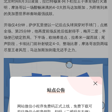
北京时间6月3日凌晨，拉巴特穆莱·阿卜杜拉王子体育场灯火通
明，摩洛哥以一场酣畅淋漓的4-0大胜马达加斯加，为即将到来
的美加墨世界杯奏响最强战鼓。
开场仅4分钟，萨伊瓦里便以一记后点头球洞穿对手球门，点燃
全场。第25分钟，他再度前场反抢后低射得手，梅开二度，半
场便已锁定胜局。下半场，欧纳希造点，拉希米一蹴而就；尾
声阶段，卡埃比门前补射锁定4-0。整场比赛，摩洛哥攻防两端
尽显王者风范，马达加斯加则毫无还手之力。
站点公告
网站微信小程序免费码正式上线，免费下载可
前往微信小程序领取，扫码（二维码在右侧）