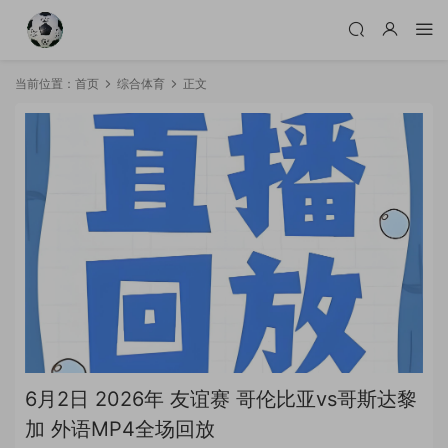
当前位置：
首页
综合体育
正文
6月2日 2026年 友谊赛 哥伦比亚vs哥斯达黎
加 外语MP4全场回放