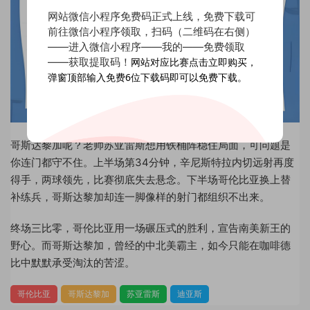
网站微信小程序免费码正式上线，免费下载可
前往微信小程序领取，扫码（二维码在右侧）
——进入微信小程序——我的——免费领取
——获取提取码！
网站对应比赛点击立即购买，
弹窗顶部输入免费6位下载码即可以免费下载。
哥斯达黎加呢？老帅苏亚雷斯想用铁桶阵稳住局面，可问题是
你连门都守不住。上半场第34分钟，辛尼斯特拉内切远射再度
得手，两球领先，比赛彻底失去悬念。下半场哥伦比亚换上替
补练兵，哥斯达黎加却连一脚像样的射门都组织不出来。
终场三比零，哥伦比亚用一场碾压式的胜利，宣告南美新王的
野心。而哥斯达黎加，曾经的中北美霸主，如今只能在咖啡德
比中默默承受淘汰的苦涩。
哥伦比亚
哥斯达黎加
苏亚雷斯
迪亚斯