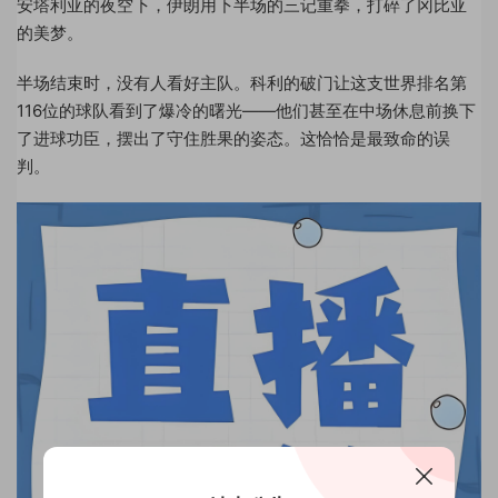
安塔利亚的夜空下，伊朗用下半场的三记重拳，打碎了冈比亚
的美梦。
半场结束时，没有人看好主队。科利的破门让这支世界排名第
116位的球队看到了爆冷的曙光——他们甚至在中场休息前换下
了进球功臣，摆出了守住胜果的姿态。这恰恰是最致命的误
判。