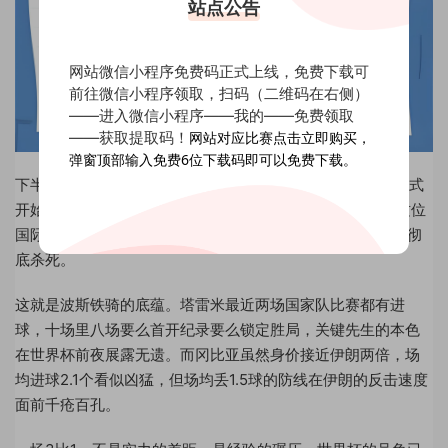
站点公告
网站微信小程序免费码正式上线，免费下载可
前往微信小程序领取，扫码（二维码在右侧）
——进入微信小程序——我的——免费领取
——获取提取码！
网站对应比赛点击立即购买，
弹窗顶部输入免费6位下载码即可以免费下载。
下半场第47分钟，优素福一脚抽射扳平比分，伊朗的反扑正式
开始。第59分钟，雷扎伊安反超，第68分钟，塔雷米——这位
国际米兰锋线上的杀手——接到助攻一锤定音，3比1，悬念彻
底杀死。
这就是波斯铁骑的底蕴。塔雷米最近两场国家队比赛都有进
球，十场里八场要么首开纪录要么锁定胜局，关键先生的本色
在世界杯前夜展露无遗。而冈比亚虽然身价接近伊朗两倍，场
均进球2.1个看似凶猛，但场均丢1.5球的防线在伊朗的反击速度
面前千疮百孔。