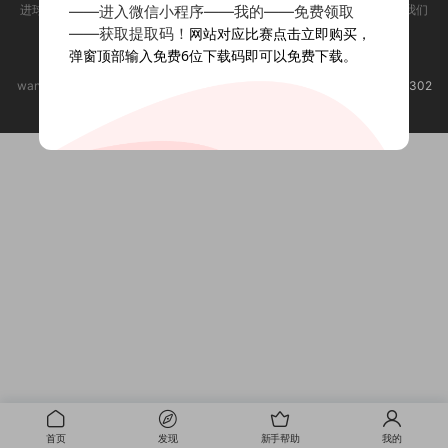
——进入微信小程序——我的——免费领取
进球时刻是一个非营利性网站，对于与所提供内容相关的任何版权问题，我们
不承担任何责任。
——获取提取码！
网站对应比赛点击立即购买，
弹窗顶部输入免费6位下载码即可以免费下载。
标签归档页
新手帮助
赞助本站
举报邮箱：
wanjiang_61@163.com 进球时刻 @2020-2025
渝ICP备2022006302
号-3
首页
发现
新手帮助
我的